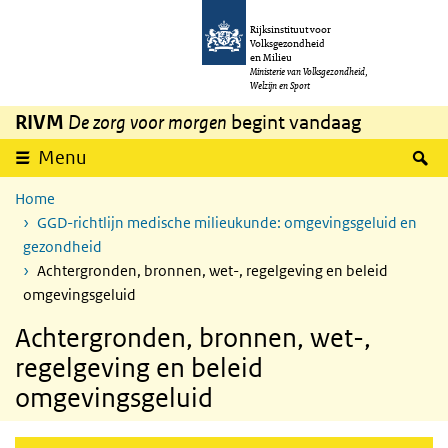
Overslaan en naar de inhoud gaan
Direct naar de hoofdnavigatie
Rijksinstituut voor
Volksgezondheid
en Milieu
Ministerie van Volksgezondheid,
Welzijn en Sport
RIVM
De zorg voor morgen
begint vandaag
Z
Menu
Home
GGD-richtlijn medische milieukunde: omgevingsgeluid en
gezondheid
Achtergronden, bronnen, wet-, regelgeving en beleid
omgevingsgeluid
Achtergronden, bronnen, wet-,
regelgeving en beleid
omgevingsgeluid