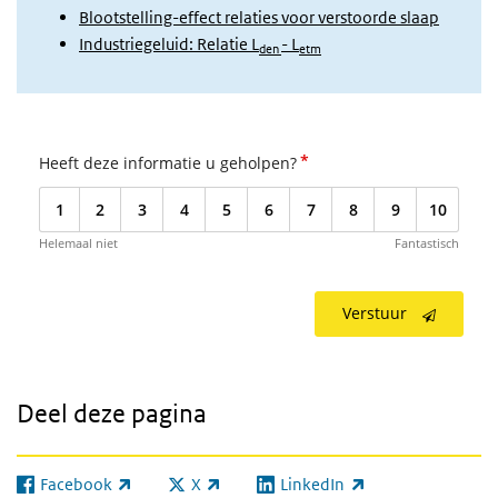
Blootstelling-effect relaties voor verstoorde slaap
Industriegeluid: Relatie L
- L
den
etm
*
Heeft deze informatie u geholpen?
1
2
3
4
5
6
7
8
9
10
Helemaal niet
Fantastisch
Verstuur
Deel deze pagina
Facebook
X
LinkedIn
(externe link)
(externe link)
(externe link)