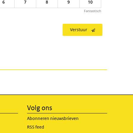
6
7
8
9
10
Fantastisch
Verstuur
Volg ons
Abonneren nieuwsbrieven
RSS feed