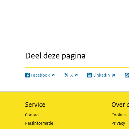
Deel deze pagina
Facebook
X
LinkedIn
(externe link)
(externe link)
(externe link)
(e
Service
Over d
Contact
Cookies
Persinformatie
Privacy