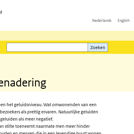
id
Nederlands
English
Zoeken
ink)
Zoeken
benadering
lleen het geluidsniveau. Wat omwonenden van een
ezoekers als prettig ervaren. Natuurlijke geluiden
geluiden als meer negatief.
 aan stilte toeneemt naarmate men meer hinder
ouden en mensen die in een levendige buurt wonen,