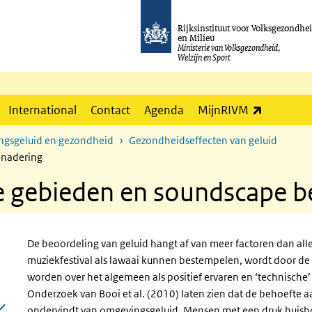
Rijksinstituut voor Volksgezondhe
en Milieu
Ministerie van Volksgezondheid,
Welzijn en Sport
(externe l
International
Contact
Agenda
MijnRIVM
ngsgeluid en gezondheid
Gezondheidseffecten van geluid
enadering
lle gebieden en soundscape 
De beoordeling van geluid hangt af van meer factoren dan a
muziekfestival als lawaai kunnen bestempelen, wordt door de b
worden over het algemeen als positief ervaren en ‘technische’ 
Onderzoek van Booi et al. (2010) laten zien dat de behoefte
ondervindt van omgevingsgeluid. Mensen met een druk huish