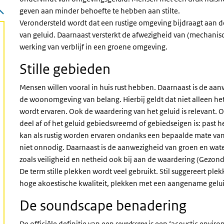
geven aan minder behoefte te hebben aan stilte.
Verondersteld wordt dat een rustige omgeving bijdraagt aan d
van geluid. Daarnaast versterkt de afwezigheid van (mechanisc
werking van verblijf in een groene omgeving.
Stille gebieden
Mensen willen vooral in huis rust hebben. Daarnaast is de aanwe
de woonomgeving van belang. Hierbij geldt dat niet alleen het g
wordt ervaren. Ook de waardering van het geluid is relevant. 
deel af of het geluid gebiedsvreemd of gebiedseigen is: past h
kan als rustig worden ervaren ondanks een bepaalde mate van v
niet onnodig. Daarnaast is de aanwezigheid van groen en water 
zoals veiligheid en netheid ook bij aan de waardering (Gezo
De term stille plekken wordt veel gebruikt. Stil suggereert pl
hoge akoestische kwaliteit, plekken met een aangename gel
De soundscape benadering
De officiële definitie van een
soundscape
is een ‘acoustic envir