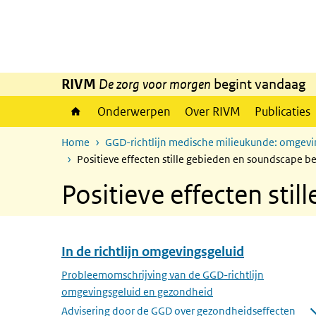
Overslaan en naar de inhoud gaan
Direct naar de hoofdnavigatie
RIVM
De zorg voor morgen
begint vandaag
Onderwerpen
Over RIVM
Publicaties
Home
GGD-richtlijn medische milieukunde: omgevi
Positieve effecten stille gebieden en soundscape b
Positieve effecten sti
In de richtlijn omgevingsgeluid
Overslaan menu In de richtlijn omgevingsgeluid
Probleemomschrijving van de GGD-richtlijn
omgevingsgeluid en gezondheid
Advisering door de GGD over gezondheidseffecten