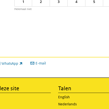
1
2
3
4
5
Helemaal niet
E-mail
WhatsApp
xterne link)
eze site
Talen
English
Nederlands