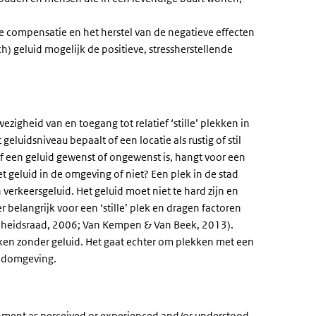
e compensatie en het herstel van de negatieve effecten
h) geluid mogelijk de positieve, stressherstellende
zigheid van en toegang tot relatief ‘stille’ plekken in
eluidsniveau bepaalt of een locatie als rustig of stil
Of een geluid gewenst of ongewenst is, hangt voor een
et geluid in de omgeving of niet? Een plek in de stad
erkeersgeluid. Het geluid moet niet te hard zijn en
belangrijk voor een ‘stille’ plek en dragen factoren
ndheidsraad, 2006; Van Kempen & Van Beek, 2013).
ekken zonder geluid. Het gaat echter om plekken met een
uidomgeving.
onment as perceived or experienced and/or understood