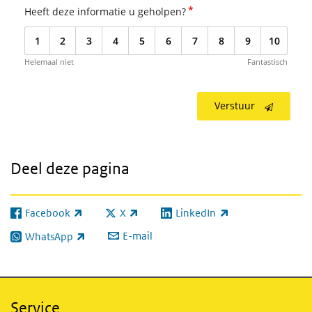
*
Heeft deze informatie u geholpen?
1
2
3
4
5
6
7
8
9
10
Helemaal niet
Fantastisch
Verstuur
Deel deze pagina
Facebook
X
LinkedIn
(externe link)
(externe link)
(externe link)
E-mail
WhatsApp
(externe link)
Service