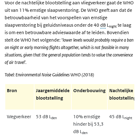
Voor de nachtelijke blootstelling aan vliegverkeer gaat de WHO
uit van 11% ernstige slaapverstoring. De WHO geeft aan dat de
betrouwbaarheid van het voorspellen van ernstige
slaapverstoring bij geluidsniveaus onder de 40
dB
L
te laag
night
is om een betrouwbare advieswaarde af te leiden.
Bovendien
stelt de WHO het volgende: ‘
lower levels would probably require a ban
on night or early morning flights altogether, which is not feasible in many
situations, given that the general population tends to value the convenience
of air travel’.
Tabel: Environmental Noise Guidelines WHO (2018)
Bron
Jaargemiddelde
Onderbouwing
Nachtelijke
blootstelling
blootstelling
Wegverkeer
53 dB L
10% ernstige
45 dB L
den
night
hinder bij 53,3
dB L
den