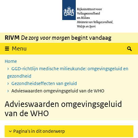
Overslaan en naar de inhoud gaan
Direct naar de hoofdnavigatie
Rijksinstituut voor
Volksgezondheid
en Milieu
Ministerie van Volksgezondheid,
Welzijn en Sport
RIVM
De zorg voor morgen
begint vandaag
Z
Menu
Home
GGD-richtlijn medische milieukunde: omgevingsgeluid en
gezondheid
Gezondheidseffecten van geluid
Advieswaarden omgevingsgeluid van de WHO
Advieswaarden omgevingsgeluid
van de WHO
Pagina's in dit onderwerp