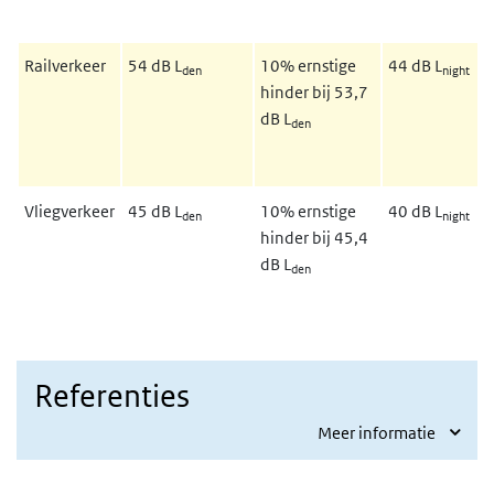
Railverkeer
54 dB L
10% ernstige
44 dB L
den
night
hinder bij 53,7
dB L
den
Vliegverkeer
45 dB L
10% ernstige
40 dB L
den
night
hinder bij 45,4
dB L
den
Referenties
Meer informatie