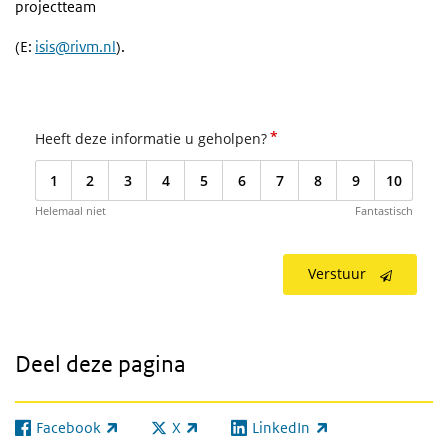
projectteam
(E:
isis@rivm.nl
).
*
Heeft deze informatie u geholpen?
1
2
3
4
5
6
7
8
9
10
Helemaal niet
Fantastisch
Verstuur
Deel deze pagina
Facebook
X
LinkedIn
(externe link)
(externe link)
(externe link)