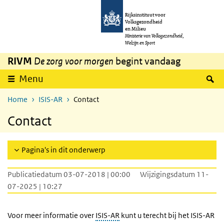
Overslaan en naar de inhoud gaan
Direct naar de hoofdnavigatie
Rijksinstituut voor
Volksgezondheid
en Milieu
Ministerie van Volksgezondheid,
Welzijn en Sport
RIVM
De zorg voor morgen
begint vandaag
Z
Menu
Home
ISIS-AR
Contact
Contact
Pagina's in dit onderwerp
Publicatiedatum 03-07-2018 | 00:00
Wijzigingsdatum 11-
07-2025 | 10:27
Voor meer informatie over
ISIS-AR
kunt u terecht bij het ISIS-AR