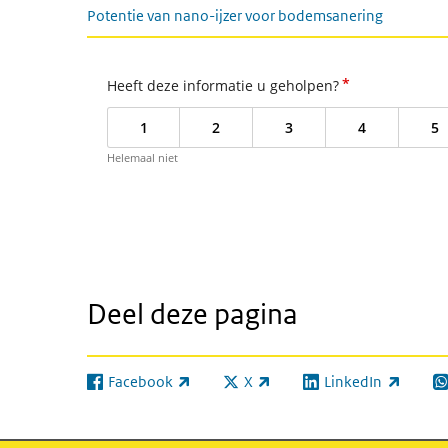
Potentie van nano-ijzer voor bodemsanering
*
Heeft deze informatie u geholpen?
1
2
3
4
5
Helemaal niet
Deel deze pagina
Facebook
X
LinkedIn
(externe link)
(externe link)
(externe link)
(e