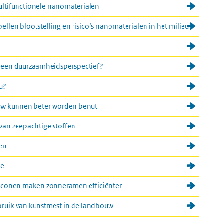
ltifunctionele nanomaterialen
llen blootstelling en risico’s nanomaterialen in het milieu
it een duurzaamheidsperspectief?
eu?
uw kunnen beter worden benut
van zeepachtige stoffen
len
de
liconen maken zonneramen efficiënter
ruik van kunstmest in de landbouw