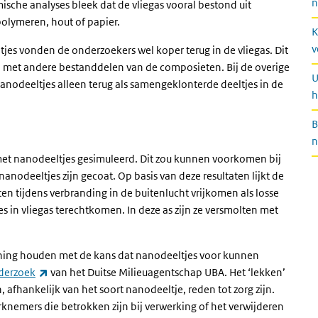
n
ische analyses bleek dat de vliegas vooral bestond uit
polymeren, hout of papier.
K
v
es vonden de onderzoekers wel koper terug in de vliegas. Dit
met andere bestanddelen van de composieten. Bij de overige
U
odeeltjes alleen terug als samengeklonterde deeltjes in de
h
B
n
met nanodeeltjes gesimuleerd. Dit zou kunnen voorkomen bij
anodeeltjes zijn gecoat. Op basis van deze resultaten lijkt de
n tijdens verbranding in de buitenlucht vrijkomen als losse
es in vliegas terechtkomen. In deze as zijn ze versmolten met
ening houden met de kans dat nanodeeltjes voor kunnen
(externe link)
derzoek
van het Duitse Milieuagentschap UBA. Het ‘lekken’
 afhankelijk van het soort nanodeeltje, reden tot zorg zijn.
rknemers die betrokken zijn bij verwerking of het verwijderen