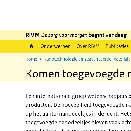
Overslaan en naar de inhoud gaan
Direct naar de hoofdnavigatie
RIVM
De zorg voor morgen
begint vandaag
Onderwerpen
Over RIVM
Publicaties
Home
Nanotechnologie en geavanceerde material
Komen toegevoegde nan
Een internationale groep wetenschappers o
producten. De hoeveelheid toegevoegde na
op het aantal nanodeeltjes in de lucht. Het
toegevoegde nanodeeltjes bleven vaak acht