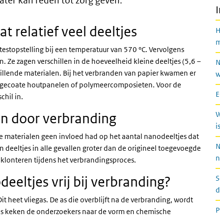
ter kan reden tot zorg geven.
t relatief veel deeltjes
H
m
estopstelling bij een temperatuur van 570 °C. Vervolgens
n. Ze zagen verschillen in de hoeveelheid kleine deeltjes (5,6 –
N
illende materialen. Bij het verbranden van papier kwamen er
w
 de gecoate houtpanelen of polymeercomposieten. Voor de
E
chil in.
W
n door verbranding
i
e materialen geen invloed had op het aantal nanodeeltjes dat
N
 deeltjes in alle gevallen groter dan de origineel toegevoegde
n
klonteren tijdens het verbrandingsproces.
eltjes vrij bij verbranding?
S
d
t heet vliegas. De as die overblijft na de verbranding, wordt
P
 keken de onderzoekers naar de vorm en chemische