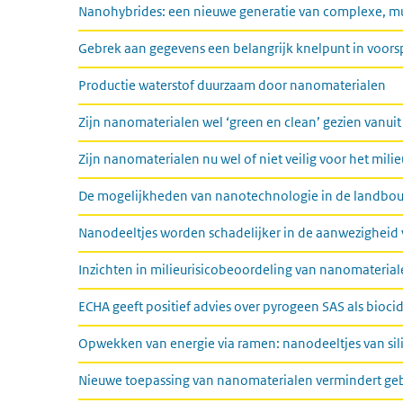
Nanohybrides: een nieuwe generatie van complexe, mu
Gebrek aan gegevens een belangrijk knelpunt in voorspe
Productie waterstof duurzaam door nanomaterialen
Zijn nanomaterialen wel ‘green en clean’ gezien vanu
Zijn nanomaterialen nu wel of niet veilig voor het mili
De mogelijkheden van nanotechnologie in de landbo
Nanodeeltjes worden schadelijker in de aanwezigheid 
Inzichten in milieurisicobeoordeling van nanomateria
ECHA geeft positief advies over pyrogeen SAS als bioci
Opwekken van energie via ramen: nanodeeltjes van si
Nieuwe toepassing van nanomaterialen vermindert geb