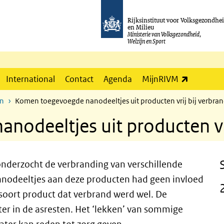
Rijksinstituut voor Volksgezondhe
en Milieu
Ministerie van Volksgezondheid,
Welzijn en Sport
(externe l
International
Contact
Agenda
MijnRIVM
en
Komen toegevoegde nanodeeltjes uit producten vrij bij verbra
odeeltjes uit producten vri
nderzocht de verbranding van verschillende
nodeeltjes aan deze producten had geen invloed
 soort product dat verbrand werd wel. De
er in de asresten. Het ‘lekken’ van sommige