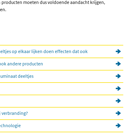
 van producten moeten dus voldoende aandacht krijgen,
len.
u
ltjes op elkaar lijken doen effecten dat ook
 ook andere producten
luminaat deeltjes
j verbranding?
technologie