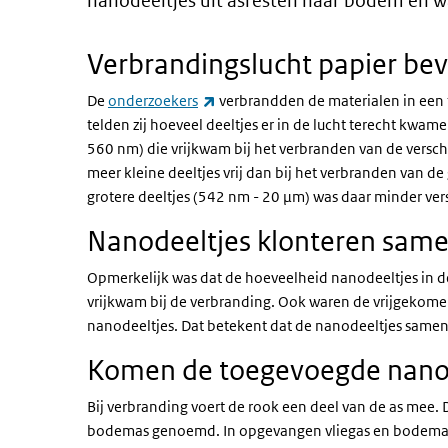
nanodeeltjes uit asresten naar bodem en wa
Verbrandingslucht papier beva
(externe link)
De
onderzoekers
verbrandden de materialen in een t
telden zij hoeveel deeltjes er in de lucht terecht kwame
560 nm) die vrijkwam bij het verbranden van de versch
meer kleine deeltjes vrij dan bij het verbranden van
grotere deeltjes (542 nm - 20 µm) was daar minder vers
Nanodeeltjes klonteren same
Opmerkelijk was dat de hoeveelheid nanodeeltjes in d
vrijkwam bij de verbranding. Ook waren de vrijgekomen
nanodeeltjes. Dat betekent dat de nanodeeltjes samen
Komen de toegevoegde nanode
Bij verbranding voert de rook een deel van de as mee. Di
bodemas genoemd. In opgevangen vliegas en bodemas