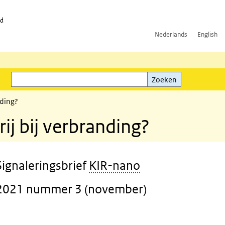
id
Nederlands
English
Zoeken
ink)
Zoeken
nding?
j bij verbranding?
Signaleringsbrief
KIR-nano
2021 nummer 3 (november)