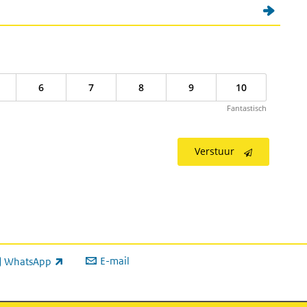
6
7
8
9
10
Fantastisch
Verstuur
E-mail
WhatsApp
xterne link)