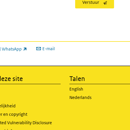
Verstuur
E-mail
WhatsApp
xterne link)
eze site
Talen
English
Nederlands
lijkheid
r en copyright
ed Vulnerability Disclosure