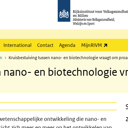
Rijksinstituut voor Volksgezondhe
en Milieu
Ministerie van Volksgezondheid,
Welzijn en Sport
(externe l
International
Contact
Agenda
MijnRIVM
en
Kruisbestuiving tussen nano- en biotechnologie vraagt om proa
n nano- en biotechnologie v
 wetenschappelijke ontwikkeling die nano- en
richt zich meer en meer op het ontwikkelen van