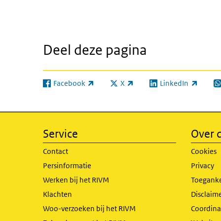
Deel deze pagina
Facebook
X
LinkedIn
(externe link)
(externe link)
(externe link)
(e
Service
Over d
Contact
Cookies
Persinformatie
Privacy
Werken bij het RIVM
Toeganke
Klachten
Disclaime
Woo-verzoeken bij het RIVM
Coordinat