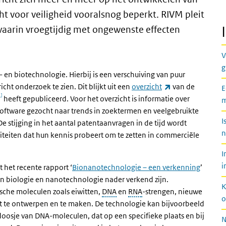
ht voor veiligheid vooralsnog beperkt. RIVM pleit
aarin vroegtijdig met ongewenste effecten
V
g
- en biotechnologie. Hierbij is een verschuiving van puur
(externe link)
ht onderzoek te zien. Dit blijkt uit een
overzicht
van de
E
1]
heeft gepubliceerd. Voor het overzicht is informatie over
m
software gezocht naar trends in zoektermen en veelgebruikte
I
De stijging in het aantal patentaanvragen in de tijd wordt
n
iteiten dat hun kennis probeert om te zetten in commerciële
I
i
het recente rapport ‘
Bionanotechnologie – een verkenning
’
an biologie en nanotechnologie nader verkend zijn.
K
sche moleculen zoals eiwitten,
DNA
en
RNA
-strengen, nieuwe
o
t te ontwerpen en te maken. De technologie kan bijvoorbeeld
oosje van DNA-moleculen, dat op een specifieke plaats en bij
N