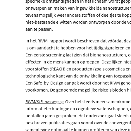
specifieke omstandigheden in het lichaam wordt geope
ontwerpen en maken van ingewikkelde nanostructuren 
tevens mogelijk weer andere stoffen of deeltjes te k
niet-bestaande eiwitten worden ontworpen door de vo
aan te passen.
In het RIVM-rapport wordt beschreven dat vóórdat dez
is om aandacht te hebben voor het tijdig signaleren 
Een eerste screening laat zien dat bionanostructuren,
effecten in de mens kunnen oproepen. Deze lijken nie
voor stoffen (REACH) en producten (zoals cosmetica en
technologische kant van de ontwikkeling van toepassin
Een Safe-by-Design aanpak wordt door het RIVM genoe
voorkomen. De genoemde mogelijke risico’s bieden hi
RIVM/KIR-overweging:
Over het steeds meer samenkomen
informatietechnologie en cognitieve wetenschappen, 
tientallen jaren gesproken. Het onderzoek gaat steeds
beschreven publicaties gaan vooral over de convergen
samenleving optimaal te kunnen profiteren van deze in