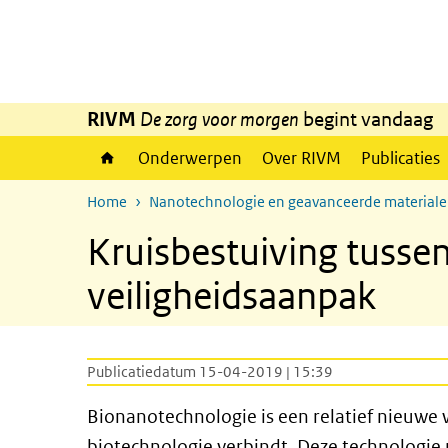
Overslaan en naar de inhoud gaan
Direct naar de hoofdnavigatie
RIVM
De zorg voor morgen
begint vandaag
Onderwerpen
Over RIVM
Publicaties
Home
Nanotechnologie en geavanceerde material
Kruisbestuiving tusse
veiligheidsaanpak
Publicatiedatum 15-04-2019 | 15:39
Bionanotechnologie is een relatief nieuwe
biotechnologie verbindt. Deze technologie 