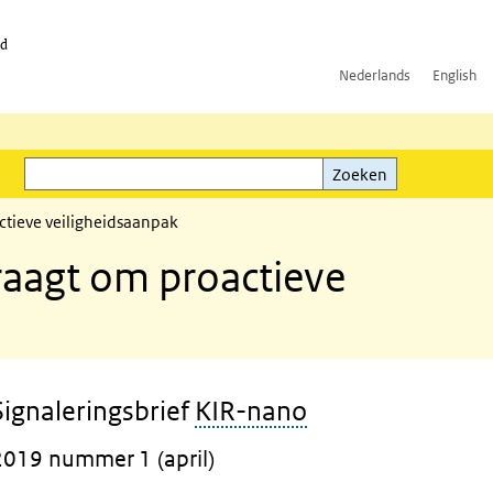
id
Nederlands
English
Zoeken
ink)
Zoeken
ctieve veiligheidsaanpak
raagt om proactieve
Signaleringsbrief
KIR-nano
2019 nummer 1 (april)