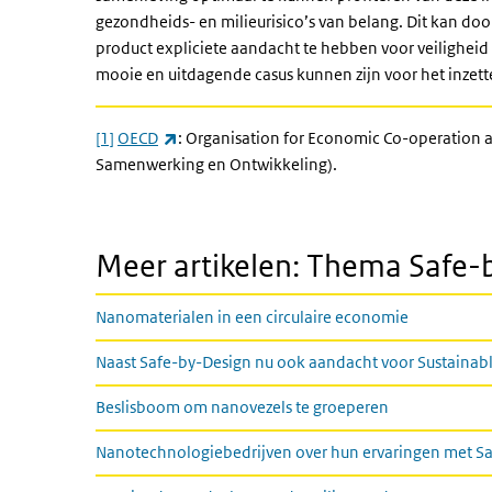
gezondheids- en milieurisico’s van belang. Dit kan do
product expliciete aandacht te hebben voor veilighe
mooie en uitdagende casus kunnen zijn voor het inzet
(externe link)
[1]
OECD
: Organisation for Economic Co-operation
Samenwerking en Ontwikkeling).
Meer artikelen: Thema Safe-
Nanomaterialen in een circulaire economie
Naast Safe-by-Design nu ook aandacht voor Sustainab
Beslisboom om nanovezels te groeperen
Nanotechnologiebedrijven over hun ervaringen met S