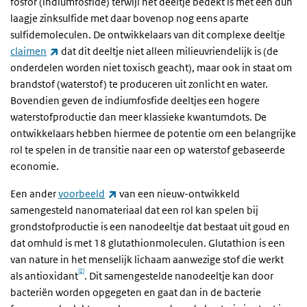
fosfor (indiumfosfide) terwijl het deeltje bedekt is met een dun
laagje zinksulfide met daar bovenop nog eens aparte
sulfidemoleculen. De ontwikkelaars van dit complexe deeltje
(externe link)
claimen
dat dit deeltje niet alleen milieuvriendelijk is (de
onderdelen worden niet toxisch geacht), maar ook in staat om
brandstof (waterstof) te produceren uit zonlicht en water.
Bovendien geven de indiumfosfide deeltjes een hogere
waterstofproductie dan meer klassieke kwantumdots. De
ontwikkelaars hebben hiermee de potentie om een belangrijke
rol te spelen in de transitie naar een op waterstof gebaseerde
economie.
(externe link)
Een ander
voorbeeld
van een nieuw-ontwikkeld
samengesteld nanomateriaal dat een rol kan spelen bij
grondstofproductie is een nanodeeltje dat bestaat uit goud en
dat omhuld is met 18 glutathionmoleculen. Glutathion is een
van nature in het menselijk lichaam aanwezige stof die werkt
[2]
als antioxidant
. Dit samengestelde nanodeeltje kan door
bacteriën worden opgegeten en gaat dan in de bacterie