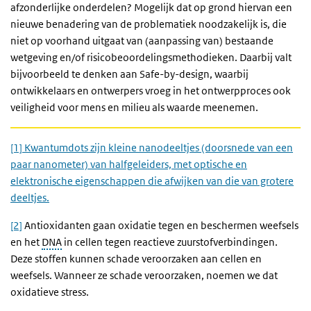
afzonderlijke onderdelen? Mogelijk dat op grond hiervan een
nieuwe benadering van de problematiek noodzakelijk is, die
niet op voorhand uitgaat van (aanpassing van) bestaande
wetgeving en/of risicobeoordelingsmethodieken. Daarbij valt
bijvoorbeeld te denken aan Safe-by-design, waarbij
ontwikkelaars en ontwerpers vroeg in het ontwerpproces ook
veiligheid voor mens en milieu als waarde meenemen.
[1] Kwantumdots zijn kleine nanodeeltjes (doorsnede van een
paar nanometer) van halfgeleiders, met optische en
elektronische eigenschappen die afwijken van die van grotere
deeltjes.
[2]
Antioxidanten gaan oxidatie tegen en beschermen weefsels
en het
DNA
in cellen tegen reactieve zuurstofverbindingen.
Deze stoffen kunnen schade veroorzaken aan cellen en
weefsels. Wanneer ze schade veroorzaken, noemen we dat
oxidatieve stress.