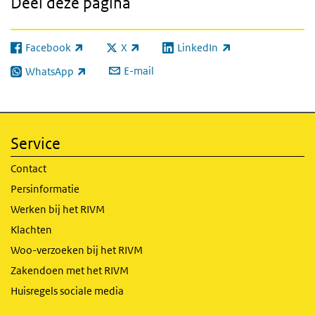
Deel deze pagina
Facebook
X
LinkedIn
(externe link)
(externe link)
(externe link)
E-mail
WhatsApp
(externe link)
Service
Contact
Persinformatie
Werken bij het RIVM
Klachten
Woo-verzoeken bij het RIVM
Zakendoen met het RIVM
Huisregels sociale media