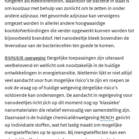
fungeren als elektronenbron, waardoor de bacterie in staat is
om koolzuur met behulp van zonlicht om te zetten in onder
andere azijnzuur. Het gevormde azijnzuur kan vervolgens
omgezet worden in allerlei andere hoogwaardige
koolstofverbindingen die verder opgewerkt kunnen worden tot
bijvoorbeeld brandstof. Het nanodeeltje bleek bovendien de
levensduur van de bacteriecellen ten goede te komen.
RIVM/KIR-overweging:
Dergelijke toepassingen zijn uiteraard
veelbelovend en wellicht ook noodzakelijk in de huidige
ontwikkelingen in energietransitie. Niettemin lijkt er niet altijd
veel aandacht voor hun mogelijke risico’s te zijn en roepen ze
ook de vraag op of huidige wetgeving dergelijke risico’s
voldoende kan ondervangen. De aandacht in regelgeving voor
nanodeeltjes richt zich op dit moment nog op ‘klassieke’
nanomaterialen die relatief eenvoudig van samenstelling zijn.
Daarnaast is de huidige chemicaliënwetgeving
REACH
gericht
op individuele stoffen, wat het lastig maakt om mogelijke
mengseleffecten op te sporen. Bij mengseleffecten kan een