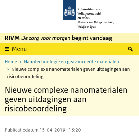
Overslaan en naar de inhoud gaan
Direct naar de hoofdnavigatie
Rijksinstituut voor
Volksgezondheid
en Milieu
Ministerie van Volksgezondheid,
Welzijn en Sport
RIVM
De zorg voor morgen
begint vandaag
Z
Menu
Home
Nanotechnologie en geavanceerde materialen
Nieuwe complexe nanomaterialen geven uitdagingen aan
risicobeoordeling
Nieuwe complexe nanomaterialen
geven uitdagingen aan
risicobeoordeling
Publicatiedatum 15-04-2019 | 16:20