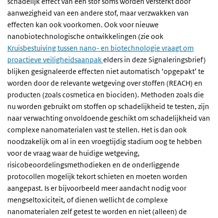
schadelijk effect van een stof soms worden versterkt door
aanwezigheid van een andere stof, maar verzwakken van
effecten kan ook voorkomen. Ook voor nieuwe
nanobiotechnologische ontwikkelingen (zie ook
Kruisbestuiving tussen nano- en biotechnologie vraagt om
proactieve veiligheidsaanpak
elders in deze Signaleringsbrief)
blijken gesignaleerde effecten niet automatisch ‘opgepakt’ te
worden door de relevante wetgeving over stoffen (REACH) en
producten (zoals cosmetica en biociden). Methoden zoals die
nu worden gebruikt om stoffen op schadelijkheid te testen, zijn
naar verwachting onvoldoende geschikt om schadelijkheid van
complexe nanomaterialen vast te stellen. Het is dan ook
noodzakelijk om al in een vroegtijdig stadium oog te hebben
voor de vraag waar de huidige wetgeving,
risicobeoordelingsmethodieken en de onderliggende
protocollen mogelijk tekort schieten en moeten worden
aangepast. Is er bijvoorbeeld meer aandacht nodig voor
mengseltoxiciteit, of dienen wellicht de complexe
nanomaterialen zelf getest te worden en niet (alleen) de