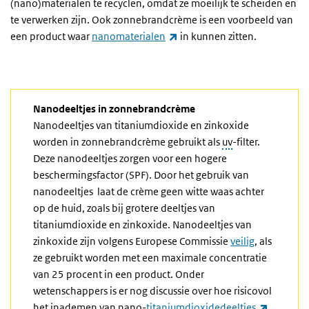
(nano)materialen te recyclen, omdat ze moeilijk te scheiden en
te verwerken zijn. Ook zonnebrandcrème is een voorbeeld van
(externe link)
een product waar
nanomaterialen
in kunnen zitten.
Nanodeeltjes in zonnebrandcrème
Nanodeeltjes van titaniumdioxide en zinkoxide
worden in zonnebrandcrème gebruikt als
uv
-filter.
Deze nanodeeltjes zorgen voor een hogere
beschermingsfactor (SPF). Door het gebruik van
nanodeeltjes laat de crème geen witte waas achter
op de huid, zoals bij grotere deeltjes van
titaniumdioxide en zinkoxide. Nanodeeltjes van
zinkoxide zijn volgens Europese Commissie
veilig
, als
ze gebruikt worden met een maximale concentratie
van 25 procent in een product. Onder
wetenschappers is er nog discussie over hoe risicovol
het inademen van nano-
titaniumdioxidedeeltjes