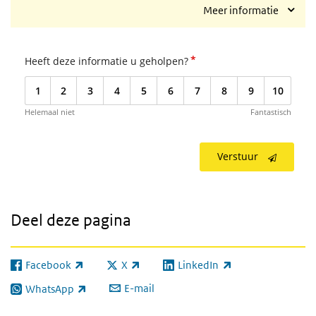
Meer informatie
*
Heeft deze informatie u geholpen?
1
2
3
4
5
6
7
8
9
10
Helemaal niet
Fantastisch
Verstuur
Deel deze pagina
Facebook
X
LinkedIn
(externe link)
(externe link)
(externe link)
E-mail
WhatsApp
(externe link)