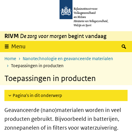
Overslaan en naar de inhoud gaan
Direct naar de hoofdnavigatie
Rijksinstituut voor
Volksgezondheid
en Milieu
Ministerie van Volksgezondheid,
Welzijn en Sport
RIVM
De zorg voor morgen
begint vandaag
Z
Menu
Home
Nanotechnologie en geavanceerde materialen
Toepassingen in producten
Toepassingen in producten
Pagina's in dit onderwerp
Geavanceerde (nano)materialen worden in veel
producten gebruikt. Bijvoorbeeld in batterijen,
zonnepanelen of in filters voor waterzuivering.