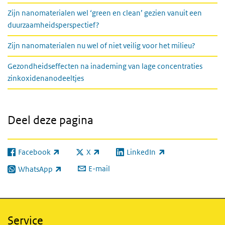
Zijn nanomaterialen wel ‘green en clean’ gezien vanuit een
duurzaamheidsperspectief?
Zijn nanomaterialen nu wel of niet veilig voor het milieu?
Gezondheidseffecten na inademing van lage concentraties
zinkoxidenanodeeltjes
Deel deze pagina
Facebook
X
LinkedIn
(externe link)
(externe link)
(externe link)
E-mail
WhatsApp
(externe link)
Service