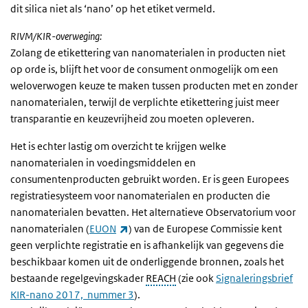
dit silica niet als ‘nano’ op het etiket vermeld.
RIVM/KIR-overweging:
Zolang de etikettering van nanomaterialen in producten niet
op orde is, blijft het voor de consument onmogelijk om een
weloverwogen keuze te maken tussen producten met en zonder
nanomaterialen, terwijl de verplichte etikettering juist meer
transparantie en keuzevrijheid zou moeten opleveren.
Het is echter lastig om overzicht te krijgen welke
nanomaterialen in voedingsmiddelen en
consumentenproducten gebruikt worden. Er is geen Europees
registratiesysteem voor nanomaterialen en producten die
nanomaterialen bevatten. Het alternatieve Observatorium voor
(externe link)
nanomaterialen (
EUON
) van de Europese Commissie kent
geen verplichte registratie en is afhankelijk van gegevens die
beschikbaar komen uit de onderliggende bronnen, zoals het
bestaande regelgevingskader
REACH
(zie ook
Signaleringsbrief
KIR-nano
2017, nummer 3
).