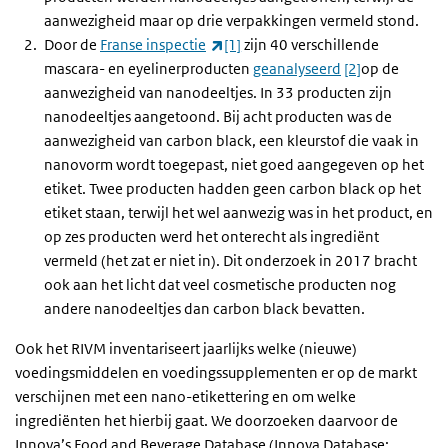
aanwezigheid maar op drie verpakkingen vermeld stond.
(externe link)
Door de
Franse inspectie
[1]
zijn 40 verschillende
mascara- en eyelinerproducten
geanalyseerd
[2]
op de
aanwezigheid van nanodeeltjes. In 33 producten zijn
nanodeeltjes aangetoond. Bij acht producten was de
aanwezigheid van carbon black, een kleurstof die vaak in
nanovorm wordt toegepast, niet goed aangegeven op het
etiket. Twee producten hadden geen carbon black op het
etiket staan, terwijl het wel aanwezig was in het product, en
op zes producten werd het onterecht als ingrediënt
vermeld (het zat er niet in). Dit onderzoek in 2017 bracht
ook aan het licht dat veel cosmetische producten nog
andere nanodeeltjes dan carbon black bevatten.
Ook het RIVM inventariseert jaarlijks welke (nieuwe)
voedingsmiddelen en voedingssupplementen er op de markt
verschijnen met een nano-etikettering en om welke
ingrediënten het hierbij gaat. We doorzoeken daarvoor de
Innova’s Food and Beverage Database (Innova Database;