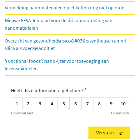
Vermelding nanomaterialen op etiketten nog niet op orde.
Nieuwe EFSA-leidraad voor de risicobeoordeling van
nanomaterialen
Overzicht van gezondheidsrisico&#039;s synthetisch amorf
silica als voedseladditief
‘Functional foods’: Nano-ijzer voor toevoeging aan
levensmiddelen
*
Heeft deze informatie u geholpen?
1
2
3
4
5
6
7
8
9
10
Helemaal niet
Fantastisch
Verstuur