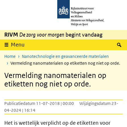
Overslaan en naar de inhoud gaan
Direct naar de hoofdnavigatie
Rijksinstituut voor
Volksgezondheid
en Milieu
Ministerie van Volksgezondheid,
Welzijn en Sport
RIVM
De zorg voor morgen
begint vandaag
Z
Menu
Home
Nanotechnologie en geavanceerde materialen
Vermelding nanomaterialen op etiketten nog niet op orde.
Vermelding nanomaterialen op
etiketten nog niet op orde.
Publicatiedatum 11-07-2018 | 00:00
Wijzigingsdatum 23-
04-2024 | 16:14
Het is wettelijk verplicht op de etiketten voor