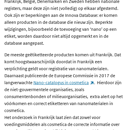
Frankrijk, België, Denemarken en Zweden hebben nationale
registers, maar deze zijn niet (volledig) op elkaar afgestemd.
Ook zijn er beperkingen aan de Innova Database: er komen
alleen producten in de database die nieuw zijn. Beperkte
wijzigingen, bijvoorbeeld de toevoeging van ‘nano’ op een
etiket, worden daardoor niet altijd opgemerkt en in de
database aangepast.
De meeste geëtiketteerde producten komen uit Frankrijk. Dat
komt hoogstwaarschijnlijk doordat in Frankrijk een
verplichting geldt voor registratie van nanomaterialen.
Daarnaast publiceerde de Europese Commissie in 2017 de
(externe link)
langverwachte
Nano-catalogus in cosmetica
. Hierdoor zijn
de niet-gouvermentele organisaties, zoals
consumentenbonden of milieuorganisaties, extra alert op het
vóórkomen en correct etiketteren van nanomaterialen in
cosmetica.
Het onderzoek in Frankrijk laat zien dat zowel voor
voedingsmiddelen als cosmetica de correcte informatie over