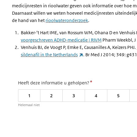
medicijnresten in rioolwater geven ook informatie over hoe m
Daarnaast willen we weten hoeveel medicijnresten uiteindelijk
de hand van het
rioolwateronderzoek
.
Bakker-’t Hart IME, van Rossum WM, Ohana D en Venhuis 
voorgeschreven ADHD-medicatie | RIVM
Pharm Weekbl, J
Venhuis BJ, de Voogt P, Emke E, Causanilles A, Keizers PHJ.
(externe link)
sildenafil in the Netherlands
. Br Med J 2014; 349: g43
*
Heeft deze informatie u geholpen?
1
2
3
4
5
Helemaal niet