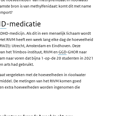
mste bron is van methylfenidaat: komt dit met name
 import?
HD
-medicatie
ADHD-medicijn. Als dit in een menselijk lichaam wordt
t. Het RIVM heeft een week lang elke dag de hoeveelheid
n (RWZI): Utrecht, Amsterdam en Eindhoven. Deze
van het Trimbos-instituut, RIVM en
GGD
-GHOR naar
wam naar voren dat bijna 1-op-de 20 studenten in 2021
n arts had gebruikt.
aat vergeleken met de hoeveelheden in rioolwater
smiddel. De metingen van het RIVM komen goed
 geen extra hoeveelheden worden ingenomen die
nezuur in rioolwater gedurende 1 week in okt-nov 2022 (gem. µg/L)' o