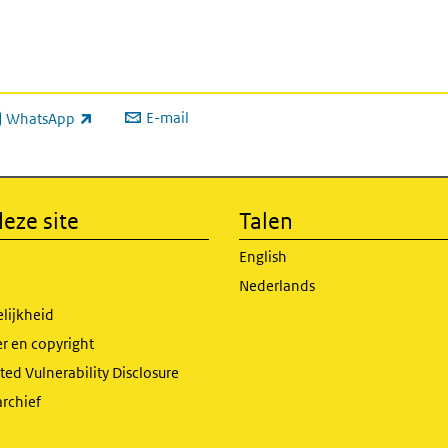
E-mail
WhatsApp
xterne link)
eze site
Talen
English
Nederlands
lijkheid
r en copyright
ed Vulnerability Disclosure
archief