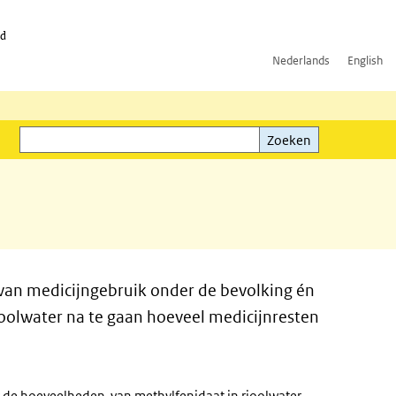
id
Nederlands
English
Zoeken
ink)
Zoeken
van medicijngebruik onder de bevolking én
rioolwater na te gaan hoeveel medicijnresten
 de hoeveelheden van methylfenidaat in rioolwater