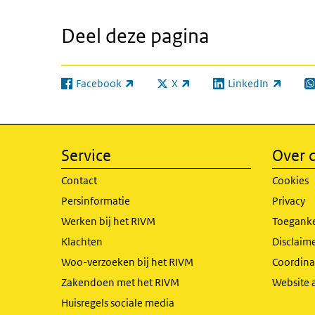
Deel deze pagina
Facebook
X
LinkedIn
(externe link)
(externe link)
(externe link)
(e
Service
Over d
Contact
Cookies
Persinformatie
Privacy
Werken bij het RIVM
Toeganke
Klachten
Disclaime
Woo-verzoeken bij het RIVM
Coordinat
Zakendoen met het RIVM
Website 
Huisregels sociale media