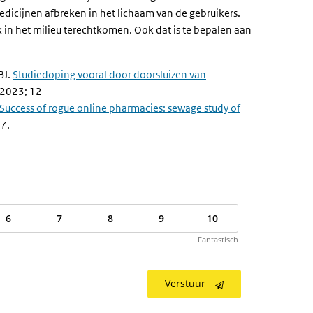
edicijnen afbreken in het lichaam van de gebruikers.
 in het milieu terechtkomen. Ook dat is te bepalen aan
BJ.
Studiedoping vooral door doorsluizen van
 2023; 12
Success of rogue online pharmacies: sewage study of
17.
6
7
8
9
10
Fantastisch
Verstuur