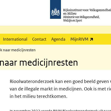
Rijksinstituut voor Volksgezondhe
en Milieu
Ministerie van Volksgezondheid,
Welzijn en Sport
(externe l
International
Contact
Agenda
MijnRIVM
k naar medicijnresten
naar medicijnresten
Rioolwateronderzoek kan een goed beeld geven 
van de illegale markt in medicijnen. Ook is met 
in het milieu terechtkomen.
In november 2022 voerde RIVM Rioolwateronderzoek uit naar