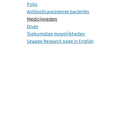
Polio
Antibioticaresistente bacteriën
(Actieve pagina)
Medicijnresten
Drugs
Toekomstige mogelijkheden
Sewage Research page in English