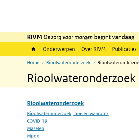
Overslaan en naar de inhoud gaan
Direct naar de hoofdnavigatie
RIVM
De zorg voor morgen
begint vandaag
Onderwerpen
Over RIVM
Publicaties
Home
Rioolwateronderzoek
Rioolwateronderzoe
Rioolwateronderzoek 
Rioolwateronderzoek
Overslaan menu Rioolwateronderzoek
Rioolwateronderzoek, hoe en waarom?
COVID-19
Mazelen
Mpox