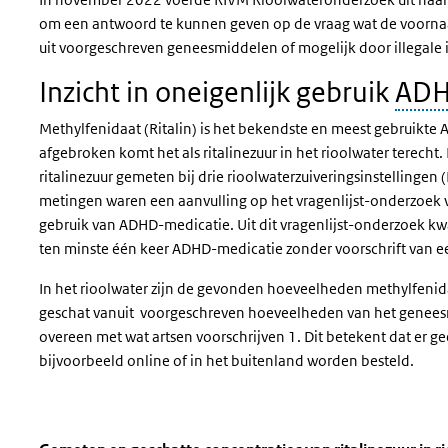
om een antwoord te kunnen geven op de vraag wat de voornaa
uit voorgeschreven geneesmiddelen of mogelijk door illegale
Inzicht in oneigenlijk gebruik
AD
Methylfenidaat (Ritalin) is het bekendste en meest gebruikte 
afgebroken komt het als ritalinezuur in het rioolwater terech
ritalinezuur gemeten bij drie rioolwaterzuiveringsinstellinge
metingen waren een aanvulling op het vragenlijst-onderzoek 
gebruik van ADHD-medicatie. Uit dit vragenlijst-onderzoek k
ten minste één keer ADHD-medicatie zonder voorschrift van ee
In het rioolwater zijn de gevonden hoeveelheden methylfenid
geschat vanuit voorgeschreven hoeveelheden van het genee
overeen met wat artsen voorschrijven 1. Dit betekent dat er
bijvoorbeeld online of in het buitenland worden besteld.
Sla de grafiek 'Gemeten en geschatte concentraties van ritali