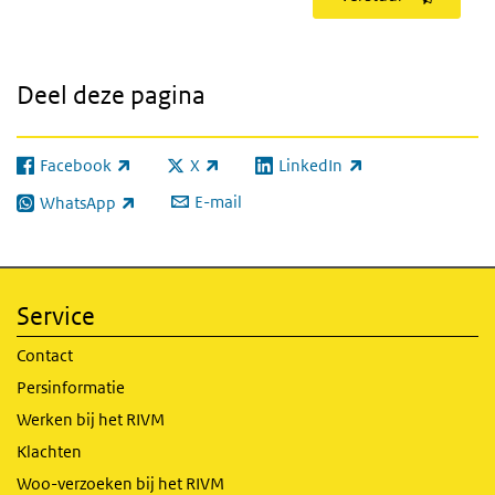
Deel deze pagina
Facebook
X
LinkedIn
(externe link)
(externe link)
(externe link)
E-mail
WhatsApp
(externe link)
Service
Contact
Persinformatie
Werken bij het RIVM
Klachten
Woo-verzoeken bij het RIVM