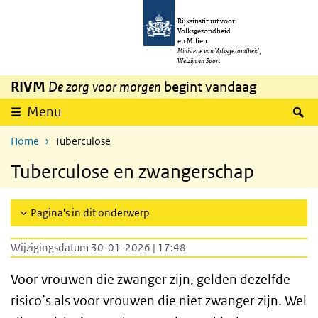
Overslaan en naar de inhoud gaan
Direct naar de hoofdnavigatie
Rijksinstituut voor
Volksgezondheid
en Milieu
Ministerie van Volksgezondheid,
Welzijn en Sport
RIVM
De zorg voor morgen
begint vandaag
Z
Menu
Home
Tuberculose
Tuberculose en zwangerschap
Pagina's in dit onderwerp
Wijzigingsdatum 30-01-2026 | 17:48
Voor vrouwen die zwanger zijn, gelden dezelfde
risico’s als voor vrouwen die niet zwanger zijn. Wel