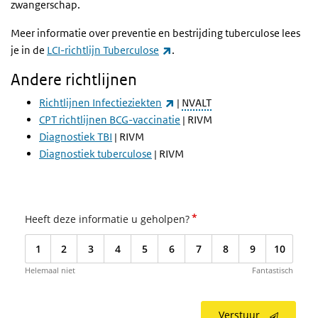
zwangerschap.
Meer informatie over preventie en bestrijding tuberculose lees
(externe link)
je in de
LCI-richtlijn Tuberculose
.
Andere richtlijnen
(externe link)
Richtlijnen Infectieziekten
|
NVALT
CPT richtlijnen BCG-vaccinatie
| RIVM
Diagnostiek TBI
| RIVM
Diagnostiek tuberculose
| RIVM
*
Heeft deze informatie u geholpen?
1
2
3
4
5
6
7
8
9
10
Helemaal niet
Fantastisch
Verstuur