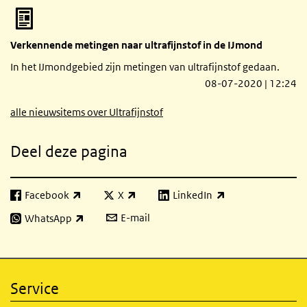
Verkennende metingen naar ultrafijnstof in de IJmond
In het IJmondgebied zijn metingen van ultrafijnstof gedaan.
08-07-2020 | 12:24
alle nieuwsitems over Ultrafijnstof
Deel deze pagina
Facebook
X
LinkedIn
(externe link)
(externe link)
(externe link)
E-mail
WhatsApp
(externe link)
Service