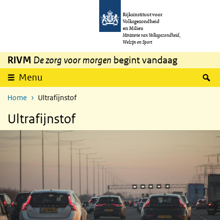
Overslaan en naar de inhoud gaan
Direct naar de hoofdnavigatie
Rijksinstituut voor
Volksgezondheid
en Milieu
Ministerie van Volksgezondheid,
Welzijn en Sport
RIVM
De zorg voor morgen
begint vandaag
Z
Menu
Home
Ultrafijnstof
Ultrafijnstof