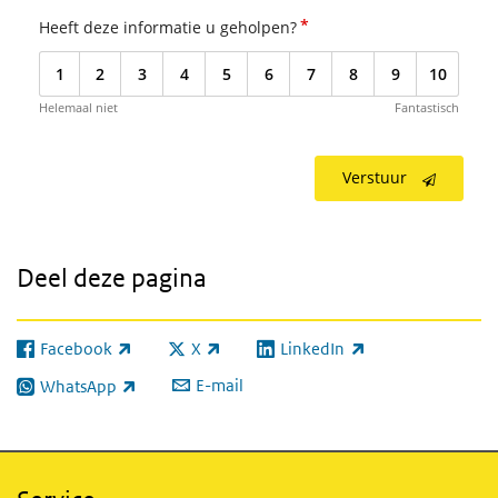
*
Heeft deze informatie u geholpen?
1
2
3
4
5
6
7
8
9
10
Helemaal niet
Fantastisch
Verstuur
Deel deze pagina
Facebook
X
LinkedIn
(externe link)
(externe link)
(externe link)
E-mail
WhatsApp
(externe link)