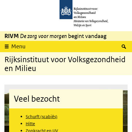
Overslaan en naar de inhoud gaan
Direct naar de hoofdnavigatie
Rijksinstituut voor
Volksgezondheid
en Milieu
Ministerie van Volksgezondheid,
Welzijn en Sport
RIVM
De zorg voor morgen
begint vandaag
Z
Menu
Rijksinstituut voor Volksgezondheid
en Milieu
Veel bezocht
Schurft (scabiës)
Hitte
Zonkracht en UV