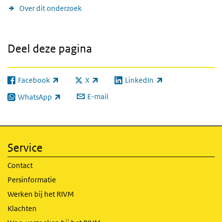
Over dit onderzoek
Deel deze pagina
Facebook
X
LinkedIn
(externe link)
(externe link)
(externe link)
E-mail
WhatsApp
(externe link)
Service
Contact
Persinformatie
Werken bij het RIVM
Klachten