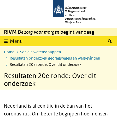
Overslaan en naar de inhoud gaan
Direct naar de hoofdnavigatie
Rijksinstituut voor
Volksgezondheid
en Milieu
Ministerie van Volksgezondheid,
Welzijn en Sport
RIVM
De zorg voor morgen
begint vandaag
Z
Menu
Home
Sociale wetenschappen
Resultaten onderzoek gedragsregels en welbevinden
Resultaten 20e ronde: Over dit onderzoek
Resultaten 20e ronde: Over dit
onderzoek
Nederland is al een tijd in de ban van het
coronavirus. Om beter te begrijpen hoe mensen