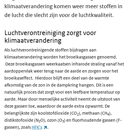
klimaatverandering komen weer meer stoffen in
de lucht die slecht zijn voor de luchtkwaliteit.
Luchtverontreiniging zorgt voor
klimaatverandering
Als luchtverontreinigende stoffen bijdragen aan
klimaatverandering worden het broeikasgassen genoemd.
Deze broeikasgassen weerkaatsen infrarode straling vanaf het
aardoppervlak weer terug naar de aarde en zorgen voor het
broeikaseffect. Hierdoor blijft een deel van de warmte
afkomstig van de zon in de dampkring hangen. Dit is een
natuurlijk proces dat zorgt voor een leefbare temperatuur op
aarde. Maar door menselijke activiteit neemt de uitstoot van
deze gassen toe, waardoor de aarde extra opwarmt. De
belangrijkste zijn koolstofdioxide (CO
), methaan (CH
),
2
4
distikstofoxide (N
O), ozon (O
) en fluorhoudende gassen (F-
2
3
(externe link)
gassen), zoals
HFK’s
.