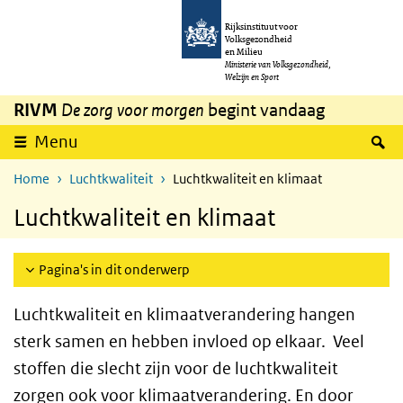
Overslaan en naar de inhoud gaan
Direct naar de hoofdnavigatie
Rijksinstituut voor
Volksgezondheid
en Milieu
Ministerie van Volksgezondheid,
Welzijn en Sport
RIVM
De zorg voor morgen
begint vandaag
Z
Menu
Home
Luchtkwaliteit
Luchtkwaliteit en klimaat
Luchtkwaliteit en klimaat
Pagina's in dit onderwerp
Luchtkwaliteit en klimaatverandering hangen
sterk samen en hebben invloed op elkaar. Veel
stoffen die slecht zijn voor de luchtkwaliteit
zorgen ook voor klimaatverandering. En door