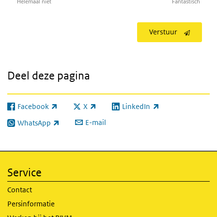
Helemaal niet
Fantastisch
Verstuur
Deel deze pagina
Facebook
X
LinkedIn
(externe link)
(externe link)
(externe link)
E-mail
WhatsApp
(externe link)
Service
Contact
Persinformatie