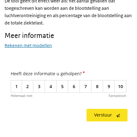
De tool geeft dit effect weer als: het aantal gevallen dat
toegeschreven kan worden aan de blootstelling aan
luchtverontreiniging en als percentage van de blootstelling aan
de totale ziektelast.
Meer informatie
Rekenen met modellen
*
Heeft deze informatie u geholpen?
1
2
3
4
5
6
7
8
9
10
Helemaal niet
Fantastisch
Verstuur