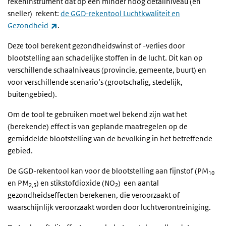
rekeninstrument dat op een minder hoog detailniveau (en
sneller) rekent:
de GGD-rekentool Luchtkwaliteit en
(externe link)
Gezondheid
.
Deze tool berekent gezondheidswinst of -verlies door
blootstelling aan schadelijke stoffen in de lucht. Dit kan op
verschillende schaalniveaus (provincie, gemeente, buurt) en
voor verschillende scenario’s (grootschalig, stedelijk,
buitengebied).
Om de tool te gebruiken moet wel bekend zijn wat het
(berekende) effect is van geplande maatregelen op de
gemiddelde blootstelling van de bevolking in het betreffende
gebied.
De GGD-rekentool kan voor de blootstelling aan fijnstof (PM
10
en PM
) en stikstofdioxide (NO
) een aantal
2,5
2
gezondheidseffecten berekenen, die veroorzaakt of
waarschijnlijk veroorzaakt worden door luchtverontreiniging.