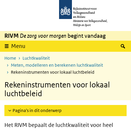
Overslaan en naar de inhoud gaan
Direct naar de hoofdnavigatie
Rijksinstituut voor
Volksgezondheid
en Milieu
Ministerie van Volksgezondheid,
Welzijn en Sport
RIVM
De zorg voor morgen
begint vandaag
Z
Menu
Home
Luchtkwaliteit
Meten, modelleren en berekenen luchtkwaliteit
Rekeninstrumenten voor lokaal luchtbeleid
Rekeninstrumenten voor lokaal
luchtbeleid
Pagina's in dit onderwerp
Het RIVM bepaalt de luchtkwaliteit voor heel