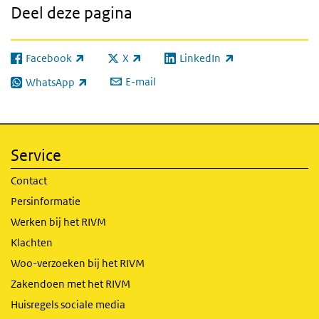
Deel deze pagina
Facebook
X
LinkedIn
(externe link)
(externe link)
(externe link)
E-mail
WhatsApp
(externe link)
Service
Contact
Persinformatie
Werken bij het RIVM
Klachten
Woo-verzoeken bij het RIVM
Zakendoen met het RIVM
Huisregels sociale media