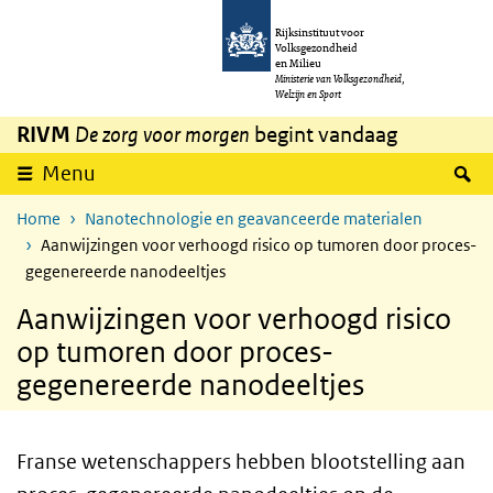
Overslaan en naar de inhoud gaan
Direct naar de hoofdnavigatie
Rijksinstituut voor
Volksgezondheid
en Milieu
Ministerie van Volksgezondheid,
Welzijn en Sport
RIVM
De zorg voor morgen
begint vandaag
Z
Menu
Home
Nanotechnologie en geavanceerde materialen
Aanwijzingen voor verhoogd risico op tumoren door proces-
gegenereerde nanodeeltjes
Aanwijzingen voor verhoogd risico
op tumoren door proces-
gegenereerde nanodeeltjes
Franse wetenschappers hebben blootstelling aan