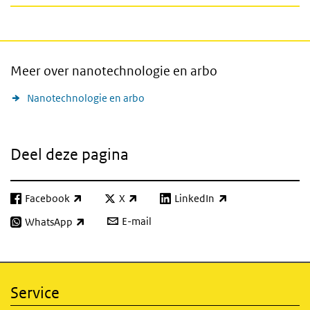
Meer over nanotechnologie en arbo
Nanotechnologie en arbo
Deel deze pagina
Facebook
X
LinkedIn
(externe link)
(externe link)
(externe link)
E-mail
WhatsApp
(externe link)
Service