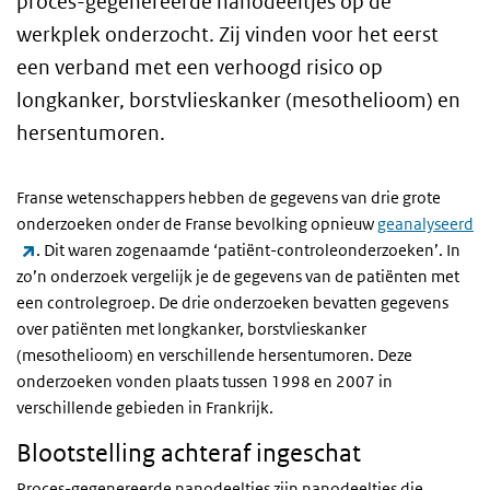
proces-gegenereerde nanodeeltjes op de
werkplek onderzocht. Zij vinden voor het eerst
een verband met een verhoogd risico op
longkanker, borstvlieskanker (mesothelioom) en
hersentumoren.
Franse wetenschappers hebben de gegevens van drie grote
onderzoeken onder de Franse bevolking opnieuw
geanalyseerd
(externe link)
. Dit waren zogenaamde ‘patiënt-controleonderzoeken’. In
zo’n onderzoek vergelijk je de gegevens van de patiënten met
een controlegroep. De drie onderzoeken bevatten gegevens
over patiënten met longkanker, borstvlieskanker
(mesothelioom) en verschillende hersentumoren. Deze
onderzoeken vonden plaats tussen 1998 en 2007 in
verschillende gebieden in Frankrijk.
Blootstelling achteraf ingeschat
Proces-gegenereerde nanodeeltjes zijn nanodeeltjes die