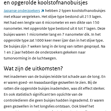
en opgerolde koolstofnanobuisjes
(externe link)
Japanse onderzoekers
hebben 2 typen koolstofnanobuisjes
met elkaar vergeleken. Het stijve type bestond uit 213 lagen.
Het had een lengte van 6 micrometer en een dikte van 150
nanometer. Het opgerolde type bestond uit 6 tot 7 lagen. Deze
buisjes waren 1 micrometer lang en 7 nanometer dik. In het
opgerolde type zat 1000 keer meer ijzer dan in het stijve type.
De buisjes zijn 7 weken lang in de long van ratten gesprayd. Na
1 en 2 jaar hebben de onderzoekers gekeken naar
tumorvorming in de luchtwegen.
Wat zijn de uitkomsten?
Het inademen van de buisjes leidde tot schade aan de long. En
er waren goed- en kwaadaardige gezwellen te zien. Bij de
ratten die opgerolde buisjes inademden, was dit effect sterker.
En ook statistisch significant ten opzichte van de
controledieren die geen buisjes hadden ingeademd. Er waren
geen gezwellen in het longvlies ontstaan. Ook bleef het