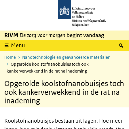
Overslaan en naar de inhoud gaan
Direct naar de hoofdnavigatie
Rijksinstituut voor
Volksgezondheid
en Milieu
Ministerie van Volksgezondheid,
Welzijn en Sport
RIVM
De zorg voor morgen
begint vandaag
Z
Menu
Home
Nanotechnologie en geavanceerde materialen
Opgerolde koolstofnanobuisjes toch ook
kankerverwekkend in de rat na inademing
Opgerolde koolstofnanobuisjes toch
ook kankerverwekkend in de rat na
inademing
Koolstofnanobuisjes bestaan uit lagen. Hoe meer