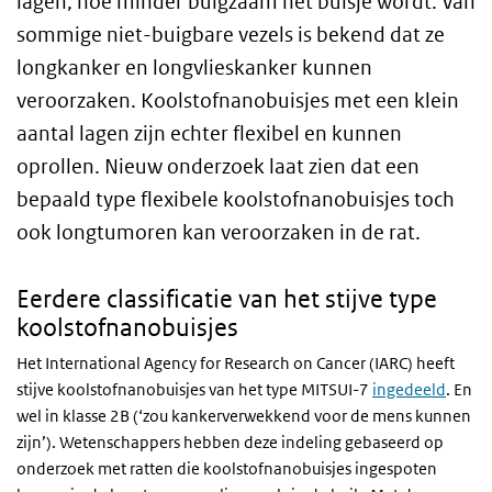
lagen, hoe minder buigzaam het buisje wordt. Van
sommige niet-buigbare vezels is bekend dat ze
longkanker en longvlieskanker kunnen
veroorzaken. Koolstofnanobuisjes met een klein
aantal lagen zijn echter flexibel en kunnen
oprollen. Nieuw onderzoek laat zien dat een
bepaald type flexibele koolstofnanobuisjes toch
ook longtumoren kan veroorzaken in de rat.
Eerdere classificatie van het stijve type
koolstofnanobuisjes
Het International Agency for Research on Cancer (IARC) heeft
stijve koolstofnanobuisjes van het type MITSUI-7
ingedeeld
. En
wel in klasse 2B (‘zou kankerverwekkend voor de mens kunnen
zijn’). Wetenschappers hebben deze indeling gebaseerd op
onderzoek met ratten die koolstofnanobuisjes ingespoten