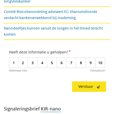
longvlieskanker
Comité Risicobeoordeling adviseert EC: titaniumdioxide
verdacht kankerverwekkend bij inademing
Nanodeeltjes kunnen vanuit de longen in het bloed terecht
komen
*
Heeft deze informatie u geholpen?
1
2
3
4
5
6
7
8
9
10
Helemaal niet
Fantastisch
Verstuur
Signaleringsbrief
KIR-nano