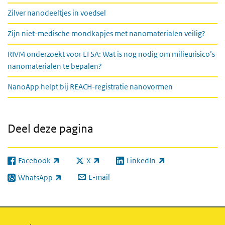
Zilver nanodeeltjes in voedsel
Zijn niet-medische mondkapjes met nanomaterialen veilig?
RIVM onderzoekt voor EFSA: Wat is nog nodig om milieurisico’s
nanomaterialen te bepalen?
NanoApp helpt bij REACH-registratie nanovormen
Deel deze pagina
Facebook
X
LinkedIn
(externe link)
(externe link)
(externe link)
E-mail
WhatsApp
(externe link)