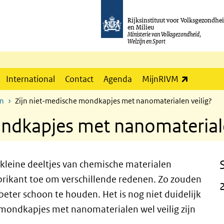
Rijksinstituut voor Volksgezondhe
en Milieu
Ministerie van Volksgezondheid,
Welzijn en Sport
(externe l
International
Contact
Agenda
MijnRIVM
en
Zijn niet-medische mondkapjes met nanomaterialen veilig?
ndkapjes met nanomateriale
leine deeltjes van chemische materialen
brikant toe om verschillende redenen. Zo zouden
ter schoon te houden. Het is nog niet duidelijk
e mondkapjes met nanomaterialen wel veilig zijn