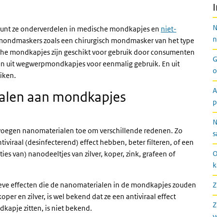
N
 kunt ze onderverdelen in medische mondkapjes en
niet-
n
mondmaskers zoals een chirurgisch mondmasker van het type
dische mondkapjes zijn geschikt voor gebruik door consumenten
G
ezen uit wegwerpmondkapjes voor eenmalig gebruik. En uit
o
iken.
A
alen aan mondkapjes
p
N
oegen nanomaterialen toe om verschillende redenen. Zo
s
tiviraal (desinfecterend) effect hebben, beter filteren, of een
O
s van) nanodeeltjes van zilver, koper, zink, grafeen of
k
tieve effecten die de nanomaterialen in de mondkapjes zouden
Z
r en zilver, is wel bekend dat ze een antiviraal effect
Z
kapje zitten, is niet bekend.
v