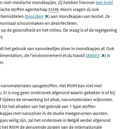
in niet-medische mondkapjes. Zij hebben hierover
een brief
mische stoffen agentschap
ECHA
. Hierin vragen zij ook
(externe link)
ctiemiddelen (
biociden
) aan mondkapjes van textiel. Ze
et normaal schoonmaken en desinfecteren.
p de gezondheid en het milieu. De vraag is of de regelgeving
t.
adt het gebruik van nanodeeltjes zilver in mondkapjes af. Ook
(externe link
alimentation, de l’environnement et du travail (
ANSES
) is
er.
 nanomaterialen aangetroffen. Het RIVM kan niet met
u. Er is nog geen onderzoek afgerond waarin gekeken is of bij
 tijdens de verwerking tot afval, nanomaterialen vrijkomen.
 tot het afraden van het gebruik van 1 type stoffen
dkapjes met nanozilver in de studie meegenomen worden.
es veilig zijn, zal het onderzoek in België verder afgerond
elt het RIVM de genoemde zorgen van de internationale