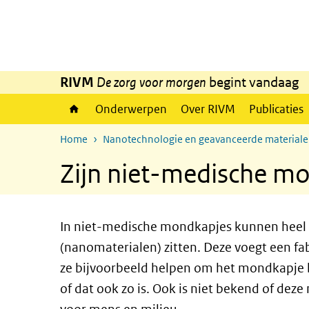
Overslaan en naar de inhoud gaan
Direct naar de hoofdnavigatie
RIVM
De zorg voor morgen
begint vandaag
Onderwerpen
Over RIVM
Publicaties
Home
Nanotechnologie en geavanceerde material
Zijn niet-medische mo
In niet-medische mondkapjes kunnen heel k
(nanomaterialen) zitten. Deze voegt een fa
ze bijvoorbeeld helpen om het mondkapje be
of dat ook zo is. Ook is niet bekend of dez