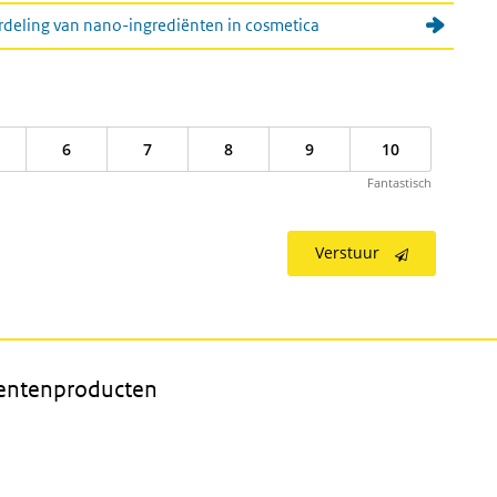
oordeling van nano-ingrediënten in cosmetica
6
7
8
9
10
Fantastisch
Verstuur
entenproducten