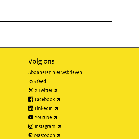
Volg ons
Abonneren nieuwsbrieven
RSS feed
(externe link)
X Twitter
(externe link)
Facebook
(externe link)
LinkedIn
(externe link)
Youtube
(externe link)
Instagram
(externe link)
Mastodon