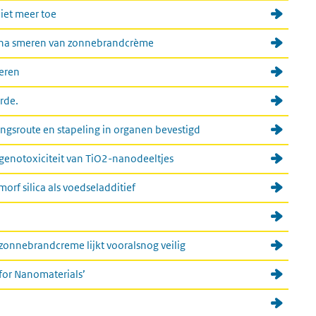
niet meer toe
d na smeren van zonnebrandcrème
ieren
rde.
ngsroute en stapeling in organen bevestigd
n genotoxiciteit van TiO2-nanodeeltjes
rf silica als voedseladditief
zonnebrandcreme lijkt vooralsnog veilig
for Nanomaterials’