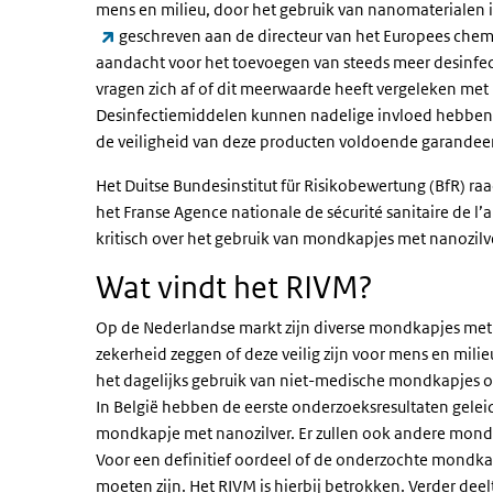
mens en milieu, door het gebruik van nanomaterialen 
(externe link)
geschreven aan de directeur van het Europees che
aandacht voor het toevoegen van steeds meer desinfe
vragen zich af of dit meerwaarde heeft vergeleken m
Desinfectiemiddelen kunnen nadelige invloed hebben o
de veiligheid van deze producten voldoende garandeer
Het Duitse Bundesinstitut für Risikobewertung (BfR) ra
het Franse Agence nationale de sécurité sanitaire de l’
kritisch over het gebruik van mondkapjes met nanozilv
Wat vindt het RIVM?
Op de Nederlandse markt zijn diverse mondkapjes met
zekerheid zeggen of deze veilig zijn voor mens en milie
het dagelijks gebruik van niet-medische mondkapjes of
In België hebben de eerste onderzoeksresultaten geleid
mondkapje met nanozilver. Er zullen ook andere mon
Voor een definitief oordeel of de onderzochte mondkapj
moeten zijn. Het RIVM is hierbij betrokken. Verder de