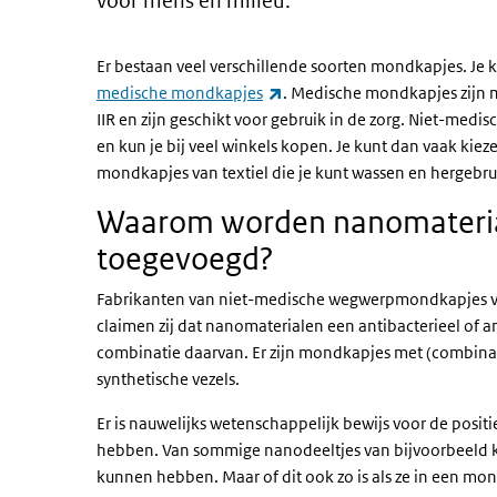
voor mens en milieu.
Er bestaan veel verschillende soorten mondkapjes. Je
(externe link)
medische mondkapjes
. Medische mondkapjes zijn 
IIR en zijn geschikt voor gebruik in de zorg. Niet-me
en kun je bij veel winkels kopen. Je kunt dan vaak ki
mondkapjes van textiel die je kunt wassen en hergebru
Waarom worden nanomateri
toegevoegd?
Fabrikanten van niet-medische wegwerpmondkapjes v
claimen zij dat nanomaterialen een antibacterieel of an
combinatie daarvan. Er zijn mondkapjes met (combinatie
synthetische vezels.
Er is nauwelijks wetenschappelijk bewijs voor de posi
hebben. Van sommige nanodeeltjes van bijvoorbeeld kope
kunnen hebben. Maar of dit ook zo is als ze in een mond