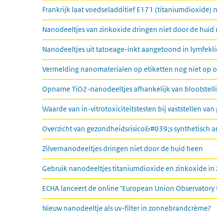
Frankrijk laat voedseladditief E171 (titaniumdioxide) 
Nanodeeltjes van zinkoxide dringen niet door de hui
Nanodeeltjes uit tatoeage-inkt aangetoond in lymfekl
Vermelding nanomaterialen op etiketten nog niet op o
Opname TiO2-nanodeeltjes afhankelijk van blootstelli
Waarde van in-vitrotoxiciteitstesten bij vaststellen va
Overzicht van gezondheidsrisico&#039;s synthetisch amo
Zilvernanodeeltjes dringen niet door de huid heen
Gebruik nanodeeltjes titaniumdioxide en zinkoxide in 
ECHA lanceert de online ‘European Union Observatory 
Nieuw nanodeeltje als uv-filter in zonnebrandcrème?