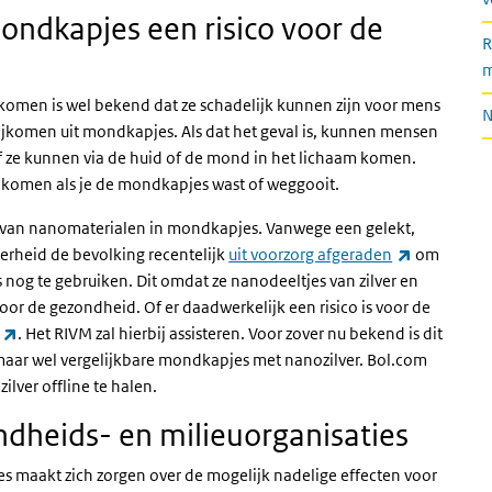
ndkapjes een risico voor de
R
m
men is wel bekend dat ze schadelijk kunnen zijn voor mens
N
rijkomen uit mondkapjes. Als dat het geval is, kunnen mensen
 ze kunnen via de huid of de mond in het lichaam komen.
t komen als je de mondkapjes wast of weggooit.
d van nanomaterialen in mondkapjes. Vanwege een gelekt,
(externe li
erheid de bevolking recentelijk
uit voorzorg afgeraden
om
s nog te gebruiken. Dit omdat ze nanodeeltjes van zilver en
oor de gezondheid. Of er daadwerkelijk een risico is voor de
(externe link)
. Het RIVM zal hierbij assisteren. Voor zover nu bekend is
dit
 maar wel vergelijkbare mondkapjes met nanozilver. Bol.com
ver offline te halen.
dheids- en milieuorganisaties
s maakt zich zorgen over de mogelijk nadelige effecten voor