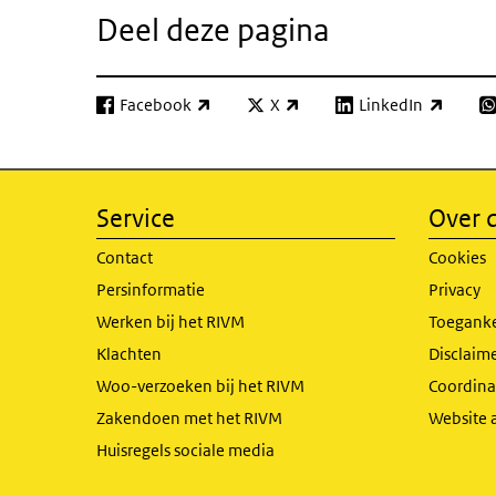
Deel deze pagina
Facebook
X
LinkedIn
(externe link)
(externe link)
(externe link)
(e
Service
Over d
Contact
Cookies
Persinformatie
Privacy
Werken bij het RIVM
Toeganke
Klachten
Disclaime
Woo-verzoeken bij het RIVM
Coordinat
Zakendoen met het RIVM
Website 
Huisregels sociale media