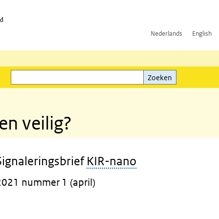
id
Nederlands
English
Zoeken
ink)
Zoeken
n veilig?
Signaleringsbrief
KIR-nano
2021 nummer 1 (april)