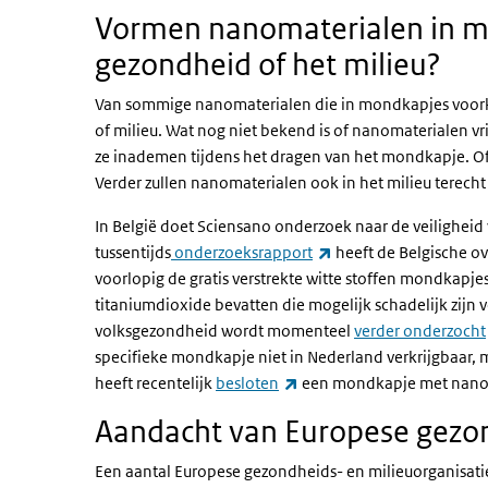
Vormen nanomaterialen in mo
gezondheid of het milieu?
Van sommige nanomaterialen die in mondkapjes voorko
of milieu. Wat nog niet bekend is of nanomaterialen v
ze inademen tijdens het dragen van het mondkapje. Of
Verder zullen nanomaterialen ook in het milieu terech
In België doet Sciensano onderzoek naar de veilighei
(externe link)
tussentijds
onderzoeksrapport
heeft de Belgische ov
voorlopig de gratis verstrekte witte stoffen mondkapje
titaniumdioxide bevatten die mogelijk schadelijk zijn v
volksgezondheid wordt momenteel
verder onderzocht
specifieke mondkapje
niet
in Nederland verkrijgbaar,
(externe link)
heeft recentelijk
besloten
een mondkapje met nanozil
Aandacht van Europese gezon
Een aantal Europese gezondheids- en milieuorganisatie