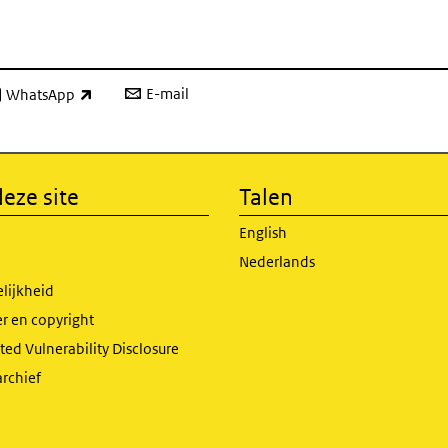
E-mail
WhatsApp
xterne link)
eze site
Talen
English
Nederlands
lijkheid
r en copyright
ed Vulnerability Disclosure
archief