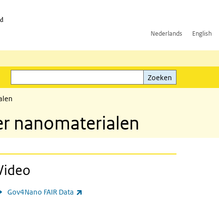
id
Nederlands
English
Zoeken
ink)
Zoeken
alen
er nanomaterialen
Video
(externe link)
Gov4Nano FAIR Data