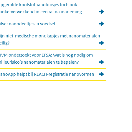
pgerolde koolstofnanobuisjes toch ook
ankerverwekkend in een rat na inademing
ilver nanodeeltjes in voedsel
ijn niet-medische mondkapjes met nanomaterialen
eilig?
IVM onderzoekt voor EFSA: Wat is nog nodig om
ilieurisico’s nanomaterialen te bepalen?
anoApp helpt bij REACH-registratie nanovormen