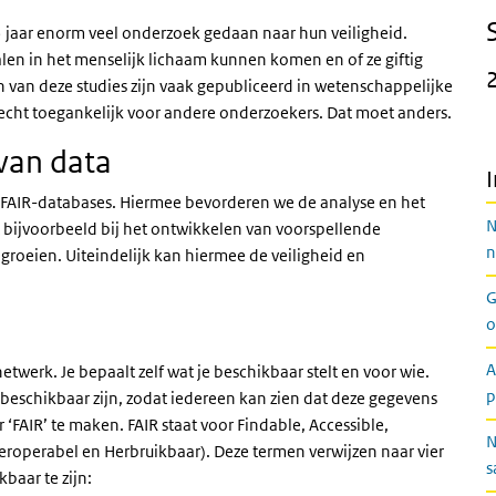
5 jaar enorm veel onderzoek gedaan naar hun veiligheid.
len in het menselijk lichaam kunnen komen en of ze giftig
ten van deze studies zijn vaak gepubliceerd in wetenschappelijke
slecht toegankelijk voor andere onderzoekers. Dat moet anders.
van data
FAIR-databases. Hiermee bevorderen we de analyse en het
N
bijvoorbeeld bij het ontwikkelen van voorspellende
n
groeien. Uiteindelijk kan hiermee de veiligheid en
G
o
A
netwerk. Je bepaalt zelf wat je beschikbaar stelt en voor wie.
p
eschikbaar zijn, zodat iedereen kan zien dat deze gegevens
‘FAIR’ te maken. FAIR staat voor Findable, Accessible,
N
eroperabel en Herbruikbaar). Deze termen verwijzen naar vier
s
baar te zijn: