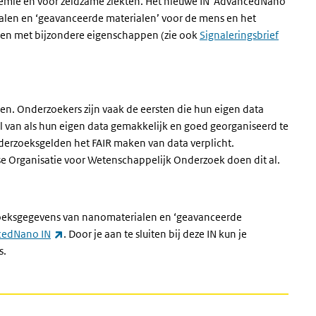
 chemie en voor zeldzame ziekten. Het nieuwe IN ‘AdvancedNano’
ialen en ‘geavanceerde materialen’ voor de mens en het
alen met bijzondere eigenschappen (zie ook
Signaleringsbrief
n. Onderzoekers zijn vaak de eersten die hun eigen data
l van als hun eigen data gemakkelijk en goed georganiseerd te
nderzoeksgelden het FAIR maken van data verplicht.
e Organisatie voor Wetenschappelijk Onderzoek doen dit al.
zoeksgegevens van nanomaterialen en ‘geavanceerde
(externe link)
cedNano IN
. Door je aan te sluiten bij deze IN kun je
s.