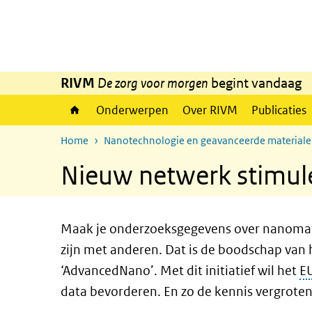
Overslaan en naar de inhoud gaan
Direct naar de hoofdnavigatie
RIVM
De zorg voor morgen
begint vandaag
Onderwerpen
Over RIVM
Publicaties
Home
Nanotechnologie en geavanceerde material
Nieuw netwerk stimule
Maak je onderzoeksgegevens over nanomater
zijn met anderen. Dat is de boodschap va
‘AdvancedNano’. Met dit initiatief wil het
E
data bevorderen. En zo de kennis vergrote