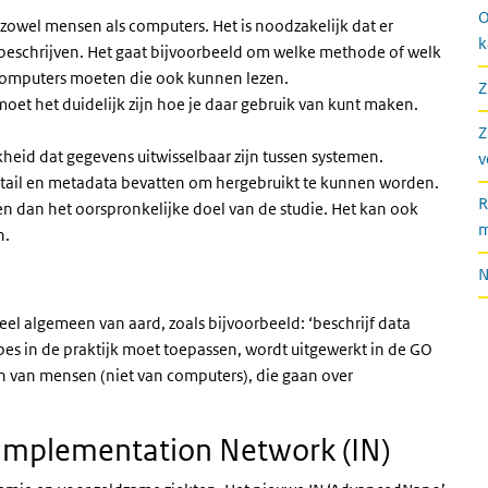
O
zowel mensen als computers. Het is noodzakelijk dat er
k
beschrijven. Het gaat bijvoorbeeld om welke methode of welk
Computers moeten die ook kunnen lezen.
Z
oet het duidelijk zijn hoe je daar gebruik van kunt maken.
Z
kheid dat gegevens uitwisselbaar zijn tussen systemen.
v
tail en metadata bevatten om hergebruikt te kunnen worden.
R
n dan het oorspronkelijke doel van de studie. Het kan ook
m
n.
N
heel algemeen van aard, zoals bijvoorbeeld: ‘beschrijf data
ipes in de praktijk moet toepassen, wordt uitgewerkt in de GO
n van mensen (niet van computers), die gaan over
 Implementation Network (IN)