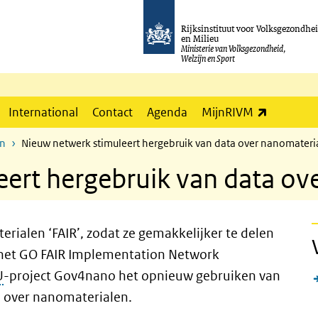
Rijksinstituut voor Volksgezondhe
en Milieu
Ministerie van Volksgezondheid,
Welzijn en Sport
(externe l
International
Contact
Agenda
MijnRIVM
en
Nieuw netwerk stimuleert hergebruik van data over nanomateri
ert hergebruik van data ov
ialen ‘FAIR’, zodat ze gemakkelijker te delen
n het GO FAIR Implementation Network
U
-project Gov4nano het opnieuw gebruiken van
n over nanomaterialen.