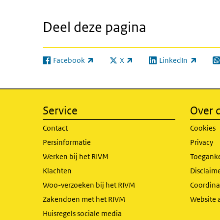
Deel deze pagina
Facebook
X
LinkedIn
(externe link)
(externe link)
(externe link)
(e
Service
Over d
Contact
Cookies
Persinformatie
Privacy
Werken bij het RIVM
Toeganke
Klachten
Disclaime
Woo-verzoeken bij het RIVM
Coordinat
Zakendoen met het RIVM
Website 
Huisregels sociale media