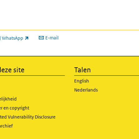
E-mail
WhatsApp
xterne link)
eze site
Talen
English
Nederlands
lijkheid
r en copyright
ed Vulnerability Disclosure
archief