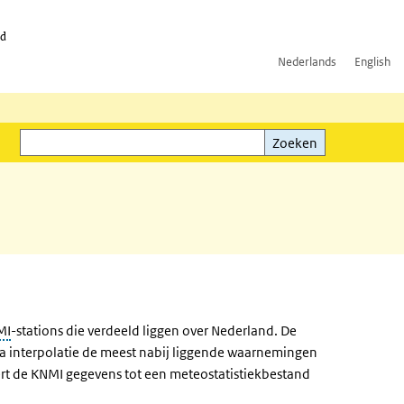
id
Nederlands
English
Zoeken
ink)
Zoeken
MI
-stations die verdeeld liggen over Nederland. De
via interpolatie de meest nabij liggende waarnemingen
ert de KNMI gegevens tot een meteostatistiekbestand