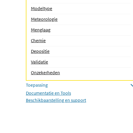
Modeltype
(Actieve pagina)
Meteorologie
Menglaag
Chemie
Depositie
Validatie
Onzekerheden
Toepassing
Submenu openen
Documentatie en Tools
Beschikbaarstelling en support