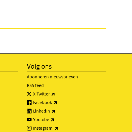
Volg ons
Abonneren nieuwsbrieven
RSS feed
(externe link)
X Twitter
(externe link)
Facebook
(externe link)
LinkedIn
(externe link)
Youtube
(externe link)
Instagram