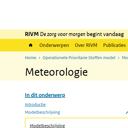
Overslaan en naar de inhoud gaan
Direct naar de hoofdnavigatie
RIVM
De zorg voor morgen
begint vandaag
Onderwerpen
Over RIVM
Publicaties
Home
Operationele Prioritaire Stoffen model
Mod
Meteorologie
In dit onderwerp
Overslaan menu In dit onderwerp
Introductie
Modelbeschrijving
Submenu sluiten
Modelbeschrijving