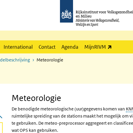
Rijksinstituut voor Volksgezondhe
en Milieu
Ministerie van Volksgezondheid,
Welzijn en Sport
(externe l
International
Contact
Agenda
MijnRIVM
elbeschrijving
Meteorologie
Meteorologie
De benodigde meteorologische (uur)gegevens komen van
KN
ruimtelijke spreiding van de stations maakt het mogelijk om 
te gebruiken. De meteo-preprocessor aggregeert en classifice
wat
OPS
kan gebruiken.