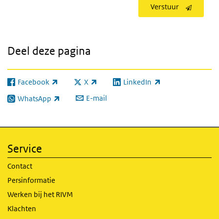
Verstuur
Deel deze pagina
Facebook
X
LinkedIn
(externe link)
(externe link)
(externe link)
E-mail
WhatsApp
(externe link)
Service
Contact
Persinformatie
Werken bij het RIVM
Klachten