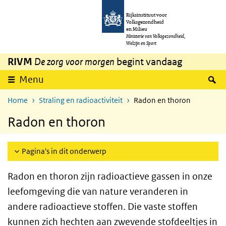
Overslaan en naar de inhoud gaan
Direct naar de hoofdnavigatie
Rijksinstituut voor
Volksgezondheid
en Milieu
Ministerie van Volksgezondheid,
Welzijn en Sport
RIVM
De zorg voor morgen
begint vandaag
Z
Menu
Home
Straling en radioactiviteit
Radon en thoron
Radon en thoron
Pagina's in dit onderwerp
Radon en thoron zijn radioactieve gassen in onze
leefomgeving die van nature veranderen in
andere radioactieve stoffen. Die vaste stoffen
kunnen zich hechten aan zwevende stofdeeltjes in