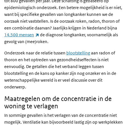
tot 800 gevallen per jaar. Deze schatting is gebaseerd op
epidemiologisch onderzoek. Een betere mogelijkheid is er niet,
want bij specifieke gevallen van longkanker kunnen we de
oorzaak niet vaststellen. Is de oorzaak roken, radon, thoron of
een combinatie daarvan? Jaarlijks krijgen in Nederland bijna
(externe link)
14.500 mensen
de diagnose longkanker, voornamelijk als
gevolg van (mee)roken.
Onderzoek naar de relatie tussen
blootstelling
aan radon of
thoron en het optreden van gezondheidseffecten is niet
eenvoudig. De getallen die het verband leggen tussen
blootstelling en de kans op kanker zijn nog onzeker en in de
wetenschappelijke wereld is er veel discussie over dit
onderwerp.
Maatregelen om de concentratie in de
woning te verlagen
In sommige gevallen is het verlagen van de concentratie niet
mogelijk. Ventilatie kan bijvoorbeeld lastig zijn op werkplekken