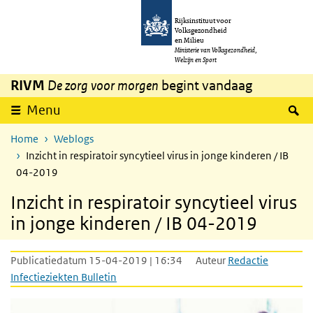
Overslaan en naar de inhoud gaan
Direct naar de hoofdnavigatie
Rijksinstituut voor
Volksgezondheid
en Milieu
Ministerie van Volksgezondheid,
Welzijn en Sport
RIVM
De zorg voor morgen
begint vandaag
Z
Menu
Home
Weblogs
Inzicht in respiratoir syncytieel virus in jonge kinderen / IB
04-2019
Inzicht in respiratoir syncytieel virus
in jonge kinderen / IB 04-2019
Publicatiedatum 15-04-2019 | 16:34
Auteur
Redactie
Infectieziekten Bulletin