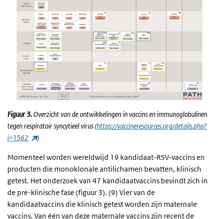
Figuur 3.
Overzicht van de ontwikkelingen in vaccins en immunoglobulinen
tegen respiratoir syncytieel virus (
https://vaccineresources.org/details.php?
(externe link)
i=1562
)
Momenteel worden wereldwijd 19 kandidaat-RSV-vaccins en
producten die monoklonale antilichamen bevatten, klinisch
getest. Het onderzoek van 47 kandidaatvaccins bevindt zich in
de pre-klinische fase (figuur 3). (9) Vier van de
kandidaatvaccins die klinisch getest worden zijn maternale
vaccins. Van één van deze maternale vaccins zijn recent de