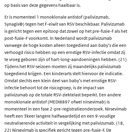
op basis van deze gegevens haalbaar is.
Er is momenteel 1 monoklonale antistof (palivizumab,
Synagis®) tegen het F-eiwit van RSV beschikbaar. Palivizumab
is gericht tegen een epitoop dat zowel op het pre-fusie-F als het
post-fusie-F voorkomt. In Nederland wordt palivizumab
vanwege de hoge kosten alleen toegediend aan baby’s die een
verhoogd risico hebben op een ernstige RSV-infectie omdat zij
te vroeg geboren zijn of hart-long-aandoeningen hebben. (21)
Tijdens het RSV-seizoen moeten zij maandelijks palivizumab
toegediend krijgen. Een kinderarts stelt hiervoor de indicatie.
Omdat slechts een klein deel van baby’s met ernstige RSV-
infectie behoort tot de risicogroep, is de impact van
palivizumab op de totale RSV-ziektelast beperkt. Een andere
monoklonale antistof (MEDI8897 ofwel nirsevimab) is
momenteel in een fase 2-pre-registratieonderzoek. Nirsevimab
heeft een 3keer langere halfwaardetijd en een 9-voudige
neutraliserende activiteit in vergelijking met palivizumab. (18,
22) Nirsevimab is specifiek gericht tegen pre-fusie-F. De