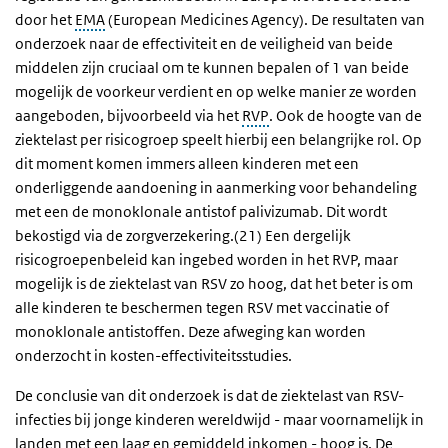
door het
EMA
(European Medicines Agency). De resultaten van
onderzoek naar de effectiviteit en de veiligheid van beide
middelen zijn cruciaal om te kunnen bepalen of 1 van beide
mogelijk de voorkeur verdient en op welke manier ze worden
aangeboden, bijvoorbeeld via het
RVP
. Ook de hoogte van de
ziektelast per risicogroep speelt hierbij een belangrijke rol. Op
dit moment komen immers alleen kinderen met een
onderliggende aandoening in aanmerking voor behandeling
met een de monoklonale antistof palivizumab. Dit wordt
bekostigd via de zorgverzekering.(21) Een dergelijk
risicogroepenbeleid kan ingebed worden in het RVP, maar
mogelijk is de ziektelast van RSV zo hoog, dat het beter is om
alle kinderen te beschermen tegen RSV met vaccinatie of
monoklonale antistoffen. Deze afweging kan worden
onderzocht in kosten-effectiviteitsstudies.
De conclusie van dit onderzoek is dat de ziektelast van RSV-
infecties bij jonge kinderen wereldwijd - maar voornamelijk in
landen met een laag en gemiddeld inkomen - hoog is. De