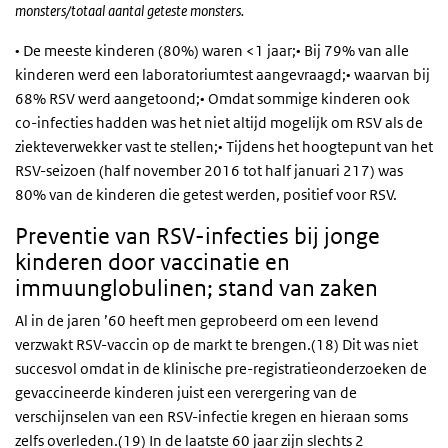
monsters/totaal aantal geteste monsters.
• De meeste kinderen (80%) waren <1 jaar;• Bij 79% van alle
kinderen werd een laboratoriumtest aangevraagd;• waarvan bij
68% RSV werd aangetoond;• Omdat sommige kinderen ook
co-infecties hadden was het niet altijd mogelijk om RSV als de
ziekteverwekker vast te stellen;• Tijdens het hoogtepunt van het
RSV-seizoen (half november 2016 tot half januari 217) was
80% van de kinderen die getest werden, positief voor RSV.
Preventie van RSV-infecties bij jonge
kinderen door vaccinatie en
immuunglobulinen; stand van zaken
Al in de jaren ’60 heeft men geprobeerd om een levend
verzwakt RSV-vaccin op de markt te brengen.(18) Dit was niet
succesvol omdat in de klinische pre-registratieonderzoeken de
gevaccineerde kinderen juist een verergering van de
verschijnselen van een RSV-infectie kregen en hieraan soms
zelfs overleden.(19) In de laatste 60 jaar zijn slechts 2