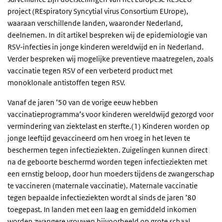
project (REspiratory Syncytial virus Consortium EUrope),
waaraan verschillende landen, waaronder Nederland,
deelnemen. In dit artikel bespreken wij de epidemiologie van
RSV-infecties in jonge kinderen wereldwijd en in Nederland.
Verder bespreken wij mogelijke preventieve maatregelen, zoals
vaccinatie tegen RSV of een verbeterd product met
monoklonale antistoffen tegen RSV.
Vanaf de jaren ’50 van de vorige eeuw hebben
vaccinatieprogramma’s voor kinderen wereldwijd gezorgd voor
vermindering van ziektelast en sterfte.(1) Kinderen worden op
jonge leeftijd gevaccineerd om hen vroeg in het leven te
beschermen tegen infectieziekten. Zuigelingen kunnen direct
na de geboorte beschermd worden tegen infectieziekten met
een ernstig beloop, door hun moeders tijdens de zwangerschap
te vaccineren (maternale vaccinatie). Maternale vaccinatie
tegen bepaalde infectieziekten wordt al sinds de jaren ’80
toegepast. In landen met een laag en gemiddeld inkomen
worden zwangere vrouwen bijvoorbeeld op grote schaal