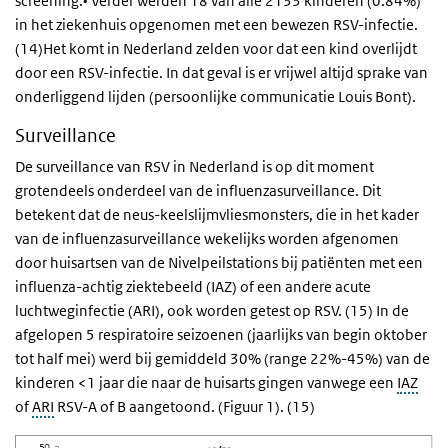
screening.• Verder werden 18 van alle 2133 kinderen (0.84%)
in het ziekenhuis opgenomen met een bewezen RSV-infectie.
(14)Het komt in Nederland zelden voor dat een kind overlijdt
door een RSV-infectie. In dat geval is er vrijwel altijd sprake van
onderliggend lijden (persoonlijke communicatie Louis Bont).
Surveillance
De surveillance van RSV in Nederland is op dit moment
grotendeels onderdeel van de influenzasurveillance. Dit
betekent dat de neus-keelslijmvliesmonsters, die in het kader
van de influenzasurveillance wekelijks worden afgenomen
door huisartsen van de Nivelpeilstations bij patiënten met een
influenza-achtig ziektebeeld (IAZ) of een andere acute
luchtweginfectie (ARI), ook worden getest op RSV. (15) In de
afgelopen 5 respiratoire seizoenen (jaarlijks van begin oktober
tot half mei) werd bij gemiddeld 30% (range 22%-45%) van de
kinderen <1 jaar die naar de huisarts gingen vanwege een
IAZ
of
ARI
RSV-A of B aangetoond. (Figuur 1). (15)