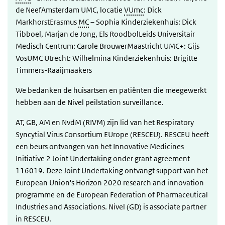
de NeefAmsterdam UMC, locatie
VUmc
: Dick
MarkhorstErasmus
MC
– Sophia Kinderziekenhuis: Dick
Tibboel, Marjan de Jong, Els RoodbolLeids Universitair
Medisch Centrum: Carole BrouwerMaastricht UMC+: Gijs
VosUMC Utrecht: Wilhelmina Kinderziekenhuis: Brigitte
Timmers-Raaijmaakers
We bedanken de huisartsen en patiënten die meegewerkt
hebben aan de Nivel peilstation surveillance.
AT, GB, AM en NvdM (RIVM) zijn lid van het Respiratory
Syncytial Virus Consortium EUrope (RESCEU). RESCEU heeft
een beurs ontvangen van het Innovative Medicines
Initiative 2 Joint Undertaking onder grant agreement
116019. Deze Joint Undertaking ontvangt support van het
European Union's Horizon 2020 research and innovation
programme en de European Federation of Pharmaceutical
Industries and Associations. Nivel (GD) is associate partner
in RESCEU.