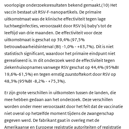
voorlopige onderzoeksresultaten bekend gemaakt.(10) Het
vaccin bestaat uit RSV-F-nanopartikels. De primaire
uitkomstmaat was de klinische effectiviteit tegen lage
luchtweginfecties, veroorzaakt door RSV bij baby’s tot de
leeftijd van drie maanden. De effectiviteit voor deze
uitkomstmaat is geschat op 39,4% (97,5%
betrouwbaarheidsinterval (BI) -1,0% - +63,7%). Dit is niet
statistisch significant, waardoor het primaire eindpunt niet
gerealiseerd is. In dit onderzoek werd de effectiviteit tegen
ziekenhuisopnames vanwege RSV geschat op 44,4% (95%BI
19,6%-61,5%) en tegen ernstig zuurstoftekort door RSV op
48,3% (95%BI -8,2% - +75,3%).
Er zijn grote verschillen in uitkomsten tussen de landen, die
mee hebben gedaan aan het onderzoek. Deze verschillen
worden onder meer veroorzaakt door het feit dat de vaccinatie
niet overal op hetzelfde moment tijdens de zwangerschap
gegeven werd. De fabrikant gaat in overleg met de
Amerikaanse en Europese registratie autoriteiten of registratie