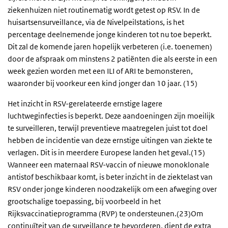
ziekenhuizen niet routinematig wordt getest op RSV. In de
huisartsensurveillance, via de Nivelpeilstations, is het
percentage deelnemende jonge kinderen tot nu toe beperkt.
Dit zal de komende jaren hopelijk verbeteren (i.e. toenemen)
door de afspraak om minstens 2 patiënten die als eerste in een
week gezien worden met een ILI of ARI te bemonsteren,
waaronder bij voorkeur een kind jonger dan 10 jaar. (15)
Het inzicht in RSV-gerelateerde ernstige lagere
luchtweginfecties is beperkt. Deze aandoeningen zijn moeilijk
te surveilleren, terwijl preventieve maatregelen juist tot doel
hebben de incidentie van deze ernstige uitingen van ziekte te
verlagen. Dit is in meerdere Europese landen het geval.(15)
Wanneer een maternaal RSV-vaccin of nieuwe monoklonale
antistof beschikbaar komt, is beter inzicht in de ziektelast van
RSV onder jonge kinderen noodzakelijk om een afweging over
grootschalige toepassing, bij voorbeeld in het
Rijksvaccinatieprogramma (RVP) te ondersteunen.(23)Om
continuïteit van de surveillance te bevorderen, dient de extra