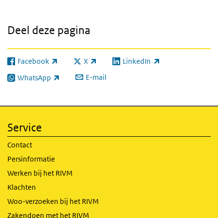
Deel deze pagina
Facebook
X
LinkedIn
(externe link)
(externe link)
(externe link)
E-mail
WhatsApp
(externe link)
Service
Contact
Persinformatie
Werken bij het RIVM
Klachten
Woo-verzoeken bij het RIVM
Zakendoen met het RIVM