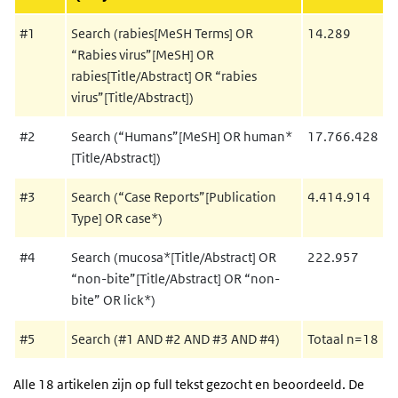
#1
Search (rabies[MeSH Terms] OR
14.289
“Rabies virus”[MeSH] OR
rabies[Title/Abstract] OR “rabies
virus”[Title/Abstract])
#2
Search (“Humans”[MeSH] OR human*
17.766.428
[Title/Abstract])
#3
Search (“Case Reports”[Publication
4.414.914
Type] OR case*)
#4
Search (mucosa*[Title/Abstract] OR
222.957
“non-bite”[Title/Abstract] OR “non-
bite” OR lick*)
#5
Search (#1 AND #2 AND #3 AND #4)
Totaal n=18
Alle 18 artikelen zijn op full tekst gezocht en beoordeeld. De