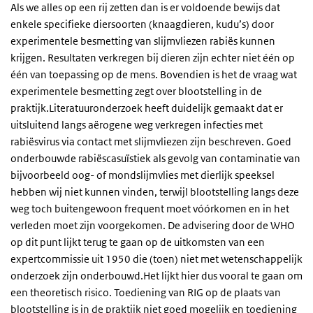
Als we alles op een rij zetten dan is er voldoende bewijs dat
enkele specifieke diersoorten (knaagdieren, kudu’s) door
experimentele besmetting van slijmvliezen rabiës kunnen
krijgen. Resultaten verkregen bij dieren zijn echter niet één op
één van toepassing op de mens. Bovendien is het de vraag wat
experimentele besmetting zegt over blootstelling in de
praktijk.Literatuuronderzoek heeft duidelijk gemaakt dat er
uitsluitend langs aërogene weg verkregen infecties met
rabiësvirus via contact met slijmvliezen zijn beschreven. Goed
onderbouwde rabiëscasuïstiek als gevolg van contaminatie van
bijvoorbeeld oog- of mondslijmvlies met dierlijk speeksel
hebben wij niet kunnen vinden, terwijl blootstelling langs deze
weg toch buitengewoon frequent moet vóórkomen en in het
verleden moet zijn voorgekomen. De advisering door de WHO
op dit punt lijkt terug te gaan op de uitkomsten van een
expertcommissie uit 1950 die (toen) niet met wetenschappelijk
onderzoek zijn onderbouwd.Het lijkt hier dus vooral te gaan om
een theoretisch risico. Toediening van RIG op de plaats van
blootstelling is in de praktijk niet goed mogelijk en toediening