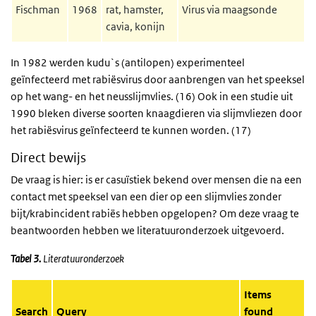
Fischman
1968
rat, hamster,
Virus via maagsonde
cavia, konijn
In 1982 werden kudu`s (antilopen) experimenteel
geïnfecteerd met rabiësvirus door aanbrengen van het speeksel
op het wang- en het neusslijmvlies. (16) Ook in een studie uit
1990 bleken diverse soorten knaagdieren via slijmvliezen door
het rabiësvirus geïnfecteerd te kunnen worden. (17)
Direct bewijs
De vraag is hier: is er casuïstiek bekend over mensen die na een
contact met speeksel van een dier op een slijmvlies zonder
bijt/krabincident rabiës hebben opgelopen? Om deze vraag te
beantwoorden hebben we literatuuronderzoek uitgevoerd.
Tabel 3.
Literatuuronderzoek
Items
Search
Query
found