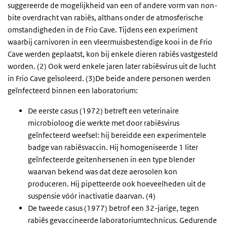
suggereerde de mogelijkheid van een of andere vorm van non-
bite overdracht van rabiës, althans onder de atmosferische
omstandigheden in de Frio Cave. Tijdens een experiment
waarbij carnivoren in een vleermuisbestendige kooi in de Frio
Cave werden geplaatst, kon bij enkele dieren rabiës vastgesteld
worden. (2) Ook werd enkele jaren later rabiësvirus uit de lucht
in Frio Cave geïsoleerd. (3)De beide andere personen werden
geïnfecteerd binnen een laboratorium:
De eerste casus (1972) betreft een veterinaire
microbioloog die werkte met door rabiësvirus
geïnfecteerd weefsel: hij bereidde een experimentele
badge van rabiësvaccin. Hij homogeniseerde 1 liter
geïnfecteerde geitenhersenen in een type blender
waarvan bekend was dat deze aerosolen kon
produceren. Hij pipetteerde ook hoeveelheden uit de
suspensie vóór inactivatie daarvan. (4)
De tweede casus (1977) betrof een 32-jarige, tegen
rabiës gevaccineerde laboratoriumtechnicus. Gedurende