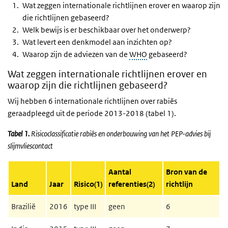
Wat zeggen internationale richtlijnen erover en waarop zijn
die richtlijnen gebaseerd?
Welk bewijs is er beschikbaar over het onderwerp?
Wat levert een denkmodel aan inzichten op?
Waarop zijn de adviezen van de
WHO
gebaseerd?
Wat zeggen internationale richtlijnen erover en
waarop zijn die richtlijnen gebaseerd?
Wij hebben 6 internationale richtlijnen over rabiës
geraadpleegd uit de periode 2013-2018 (tabel 1).
Tabel 1.
Risicoclassificatie rabiës en onderbouwing van het PEP-advies bij
slijmvliescontact
Aantal
Bron van de
Land
Jaar
Risico(1)
referenties(2)
richtlijn
Brazilië
2016
type III
geen
6