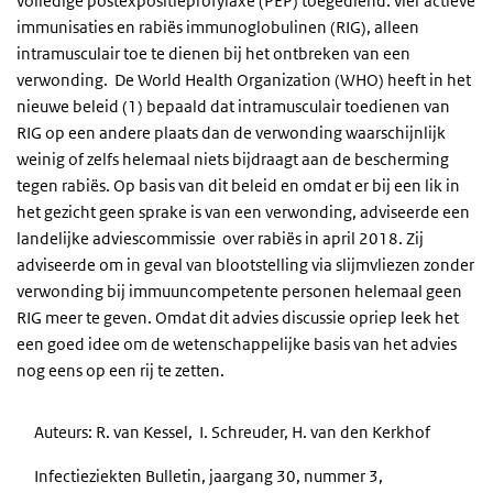
volledige postexpositieprofylaxe (PEP) toegediend: vier actieve
immunisaties en rabiës immunoglobulinen (RIG), alleen
intramusculair toe te dienen bij het ontbreken van een
verwonding. De World Health Organization (WHO) heeft in het
nieuwe beleid (1) bepaald dat intramusculair toedienen van
RIG op een andere plaats dan de verwonding waarschijnlijk
weinig of zelfs helemaal niets bijdraagt aan de bescherming
tegen rabiës. Op basis van dit beleid en omdat er bij een lik in
het gezicht geen sprake is van een verwonding, adviseerde een
landelijke adviescommissie over rabiës in april 2018. Zij
adviseerde om in geval van blootstelling via slijmvliezen zonder
verwonding bij immuuncompetente personen helemaal geen
RIG meer te geven. Omdat dit advies discussie opriep leek het
een goed idee om de wetenschappelijke basis van het advies
nog eens op een rij te zetten.
Auteurs: R. van Kessel, I. Schreuder, H. van den Kerkhof
Infectieziekten Bulletin, jaargang 30, nummer 3,