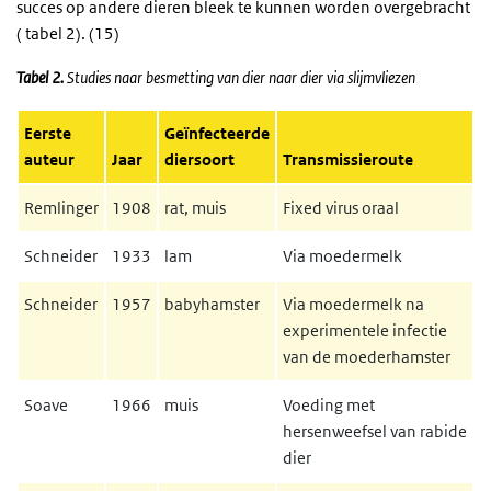
succes op andere dieren bleek te kunnen worden overgebracht
( tabel 2). (15)
Tabel 2.
Studies naar besmetting van dier naar dier via slijmvliezen
Eerste
Geïnfecteerde
auteur
Jaar
diersoort
Transmissieroute
Remlinger
1908
rat, muis
Fixed virus oraal
Schneider
1933
lam
Via moedermelk
Schneider
1957
babyhamster
Via moedermelk na
experimentele infectie
van de moederhamster
Soave
1966
muis
Voeding met
hersenweefsel van rabide
dier