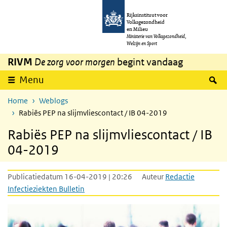
Overslaan en naar de inhoud gaan
Direct naar de hoofdnavigatie
Rijksinstituut voor
Volksgezondheid
en Milieu
Ministerie van Volksgezondheid,
Welzijn en Sport
RIVM
De zorg voor morgen
begint vandaag
Z
Menu
Home
Weblogs
Rabiës PEP na slijmvliescontact / IB 04-2019
Rabiës PEP na slijmvliescontact / IB
04-2019
Publicatiedatum 16-04-2019 | 20:26
Auteur
Redactie
Infectieziekten Bulletin