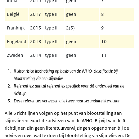
India
2015
type III
geen
7
België
2017
type III
geen
8
Frankrijk
2013
type III
2(3)
9
Engeland
2018
type III
geen
10
Zweden
2014
type III
geen
11
Risico: risico inschatting op basis van de WHO-classificatie bij
blootstelling via een slijmvlies
Referenties: aantal referenties specifiek voor dit onderdeel van de
richtlijn
Deze referenties verwezen alle twee naar secundaire literatuur
Alle 6 richtlijnen volgen op het punt van blootstelling aan
slijmvliezen exact de adviezen van de WHO. Bij vijf van de 6
richtlijnen zijn geen literatuurverwijzingen opgenomen bij de
adviezen over wat te doen bij blootstelling via slijmvliezen. De