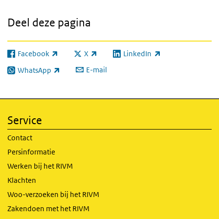
Deel deze pagina
Facebook
X
LinkedIn
(externe link)
(externe link)
(externe link)
E-mail
WhatsApp
(externe link)
Service
Contact
Persinformatie
Werken bij het RIVM
Klachten
Woo-verzoeken bij het RIVM
Zakendoen met het RIVM