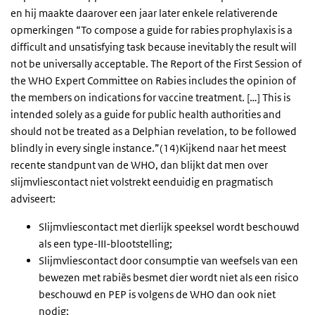
en hij maakte daarover een jaar later enkele relativerende
opmerkingen “To compose a guide for rabies prophylaxis is a
difficult and unsatisfying task because inevitably the result will
not be universally acceptable. The Report of the First Session of
the WHO Expert Committee on Rabies includes the opinion of
the members on indications for vaccine treatment. […] This is
intended solely as a guide for public health authorities and
should not be treated as a Delphian revelation, to be followed
blindly in every single instance.”(14)Kijkend naar het meest
recente standpunt van de WHO, dan blijkt dat men over
slijmvliescontact niet volstrekt eenduidig en pragmatisch
adviseert:
Slijmvliescontact met dierlijk speeksel wordt beschouwd
als een type-III-blootstelling;
Slijmvliescontact door consumptie van weefsels van een
bewezen met rabiës besmet dier wordt niet als een risico
beschouwd en PEP is volgens de WHO dan ook niet
nodig;