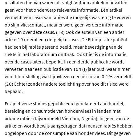
resultaten hiervan waren als volgt: Vijftien artikelen bevatten
geen voor het onderwerp relevante informatie. Eén artikel
vermeldt een casus van rabiës die mogelijk was terug te voeren
op slijmvliescontact, maar er werd geen verdere informatie
gegeven over deze casus. (18) Ook de auteur van een ander
artikel19 noemt een dergelijke casus. De Ethiopische patiënt
had een bij rabiës passend beeld, maar bevestiging van de
ziekte in het laboratorium ontbrak. Ook hier is de informatie
over de casus uiterst beperkt. In een derde publicatie wordt
verwezen naar een publicatie van 104 (!) jaar oud, waarin men
voor blootstelling via slijmvliezen een risico van 0,1% vermeldt.
(20) Echter zonder nadere toelichting over hoe dit risico werd
bepaald.
Er zijn diverse studies gepubliceerd gerelateerd aan handel,
bereiding en consumptie van hondenvlees in landen met
urbane rabiës (bijvoorbeeld Vietnam, Nigeria). In geen van de
artikelen wordt bewijs aangedragen dat mensen rabiës hebben
opgelopen door de consumptie van hondenvlees. Dit gegeven