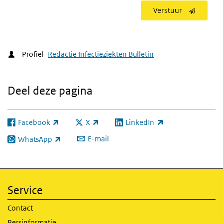
Verstuur
Profiel
Redactie Infectieziekten Bulletin
Deel deze pagina
Facebook
X
LinkedIn
(externe link)
(externe link)
(externe link)
E-mail
WhatsApp
(externe link)
Service
Contact
Persinformatie