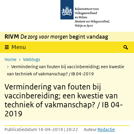
Overslaan en naar de inhoud gaan
Direct naar de hoofdnavigatie
Rijksinstituut voor
Volksgezondheid
en Milieu
Ministerie van Volksgezondheid,
Welzijn en Sport
RIVM
De zorg voor morgen
begint vandaag
Z
Menu
Home
Weblogs
Vermindering van fouten bij vaccinbereiding; een kwestie
van techniek of vakmanschap? / IB 04-2019
Vermindering van fouten bij
vaccinbereiding; een kwestie van
techniek of vakmanschap? / IB 04-
2019
Publicatiedatum 16-04-2019 | 20:22
Auteur
Redactie