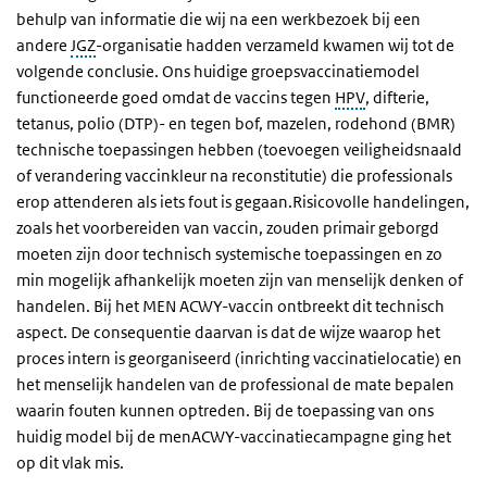
behulp van informatie die wij na een werkbezoek bij een
andere
JGZ
-organisatie hadden verzameld kwamen wij tot de
volgende conclusie. Ons huidige groepsvaccinatiemodel
functioneerde goed omdat de vaccins tegen
HPV
, difterie,
tetanus, polio (DTP)- en tegen bof, mazelen, rodehond (BMR)
technische toepassingen hebben (toevoegen veiligheidsnaald
of verandering vaccinkleur na reconstitutie) die professionals
erop attenderen als iets fout is gegaan.Risicovolle handelingen,
zoals het voorbereiden van vaccin, zouden primair geborgd
moeten zijn door technisch systemische toepassingen en zo
min mogelijk afhankelijk moeten zijn van menselijk denken of
handelen. Bij het MEN ACWY-vaccin ontbreekt dit technisch
aspect. De consequentie daarvan is dat de wijze waarop het
proces intern is georganiseerd (inrichting vaccinatielocatie) en
het menselijk handelen van de professional de mate bepalen
waarin fouten kunnen optreden. Bij de toepassing van ons
huidig model bij de menACWY-vaccinatiecampagne ging het
op dit vlak mis.