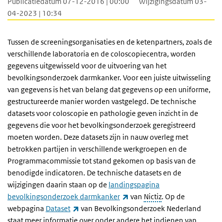
Publicatiedatum 07-12-2016 | 00:00
Wijzigingsdatum 03-
04-2023 | 10:34
Tussen de screeningsorganisaties en de ketenpartners, zoals de
verschillende laboratoria en de coloscopiecentra, worden
gegevens uitgewisseld voor de uitvoering van het
bevolkingsonderzoek darmkanker. Voor een juiste uitwisseling
van gegevens is het van belang dat gegevens op een uniforme,
gestructureerde manier worden vastgelegd. De technische
datasets voor coloscopie en pathologie geven inzicht in de
gegevens die voor het bevolkingsonderzoek geregistreerd
moeten worden. Deze datasets zijn in nauw overleg met
betrokken partijen in verschillende werkgroepen en de
Programmacommissie tot stand gekomen op basis van de
benodigde indicatoren. De technische datasets en de
wijzigingen daarin staan op de
landingspagina
(externe link)
bevolkingsonderzoek darmkanker
van
Nictiz
. Op de
(externe link)
webpagina
Dataset
van Bevolkingsonderzoek Nederland
staat meer informatie over onder andere het indienen van