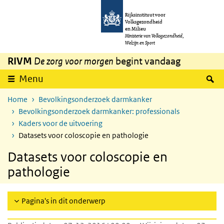
Overslaan en naar de inhoud gaan
Direct naar de hoofdnavigatie
Rijksinstituut voor
Volksgezondheid
en Milieu
Ministerie van Volksgezondheid,
Welzijn en Sport
RIVM
De zorg voor morgen
begint vandaag
Z
Menu
Home
Bevolkingsonderzoek darmkanker
Bevolkingsonderzoek darmkanker: professionals
Kaders voor de uitvoering
Datasets voor coloscopie en pathologie
Datasets voor coloscopie en
pathologie
Pagina's in dit onderwerp