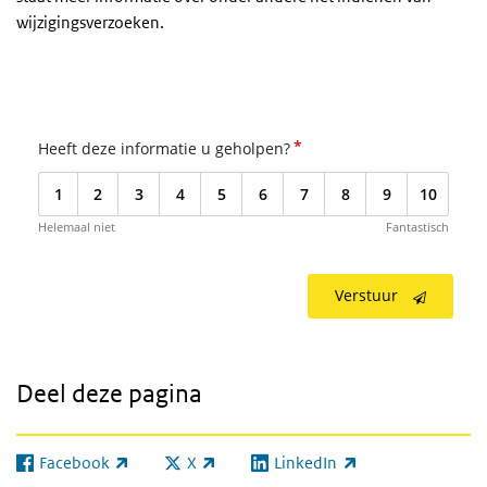
wijzigingsverzoeken.
*
Heeft deze informatie u geholpen?
1
2
3
4
5
6
7
8
9
10
Helemaal niet
Fantastisch
Verstuur
Deel deze pagina
Facebook
X
LinkedIn
(externe link)
(externe link)
(externe link)