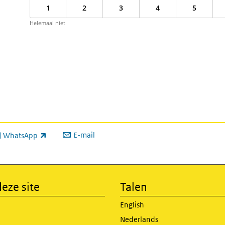
1
2
3
4
5
Helemaal niet
E-mail
WhatsApp
xterne link)
eze site
Talen
English
Nederlands