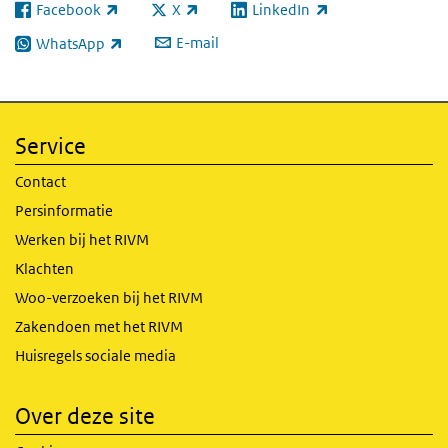
Facebook
X
LinkedIn
(externe link)
(externe link)
(externe link)
E-mail
WhatsApp
(externe link)
Service
Contact
Persinformatie
Werken bij het RIVM
Klachten
Woo-verzoeken bij het RIVM
Zakendoen met het RIVM
Huisregels sociale media
Over deze site