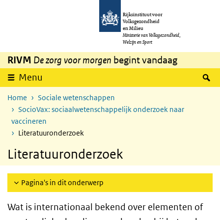
Overslaan en naar de inhoud gaan
Direct naar de hoofdnavigatie
Rijksinstituut voor
Volksgezondheid
en Milieu
Ministerie van Volksgezondheid,
Welzijn en Sport
RIVM
De zorg voor morgen
begint vandaag
Z
Menu
Home
Sociale wetenschappen
SocioVax: sociaalwetenschappelijk onderzoek naar
vaccineren
Literatuuronderzoek
Literatuuronderzoek
Pagina's in dit onderwerp
Wat is internationaal bekend over elementen of