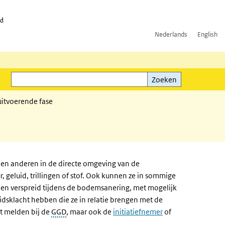
id
Nederlands
English
Zoeken
ink)
Zoeken
itvoerende fase
n anderen in de directe omgeving van de
 geluid, trillingen of stof. Ook kunnen ze in sommige
en verspreid tijdens de bodemsanering, met mogelijk
dsklacht hebben die ze in relatie brengen met de
ct melden bij de
GGD
, maar ook de
initiatiefnemer
of