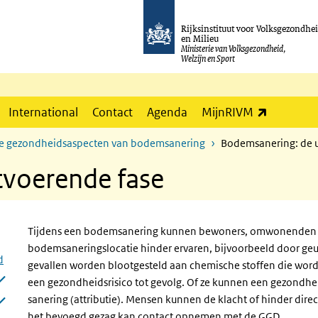
Rijksinstituut voor Volksgezondhe
en Milieu
Ministerie van Volksgezondheid,
Welzijn en Sport
(externe l
International
Contact
Agenda
MijnRIVM
eke gezondheidsaspecten van bodemsanering
Bodemsanering: de u
tvoerende fase
Tijdens een bodemsanering kunnen bewoners, omwonenden e
bodemsaneringslocatie hinder ervaren, bijvoorbeeld door geur,
d
gevallen worden blootgesteld aan chemische stoffen die word
een gezondheidsrisico tot gevolg. Of ze kunnen een gezondhei
sanering (attributie). Mensen kunnen de klacht of hinder dire
het bevoegd gezag kan contact opnemen met de GGD.