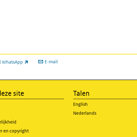
E-mail
WhatsApp
xterne link)
eze site
Talen
English
Nederlands
lijkheid
r en copyright