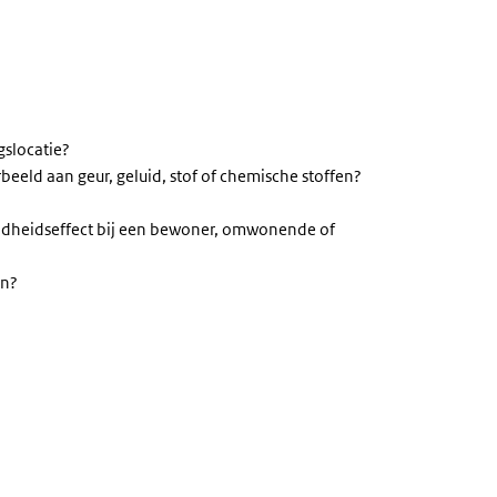
gslocatie?
rbeeld aan geur, geluid, stof of chemische stoffen?
ndheidseffect bij een bewoner, omwonende of
en?