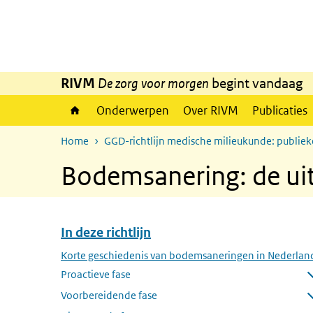
Overslaan en naar de inhoud gaan
Direct naar de hoofdnavigatie
RIVM
De zorg voor morgen
begint vandaag
Onderwerpen
Over RIVM
Publicaties
Home
GGD-richtlijn medische milieukunde: publi
Bodemsanering: de ui
In deze richtlijn
Overslaan menu In deze richtlijn
Korte geschiedenis van bodemsaneringen in Nederlan
Proactieve fase
Submenu openen
Voorbereidende fase
Submenu openen