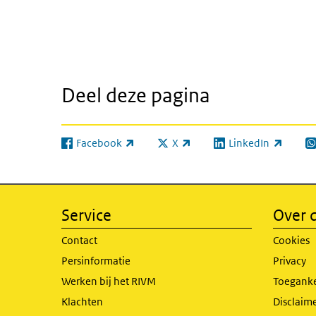
Deel deze pagina
Facebook
X
LinkedIn
(externe link)
(externe link)
(externe link)
(e
Service
Over d
Contact
Cookies
Persinformatie
Privacy
Werken bij het RIVM
Toeganke
Klachten
Disclaime