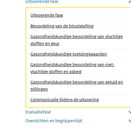
Uitvoerende fase
Submenu sluiten
(Actieve pagina)
Uitvoerende fase
Beoordeling van de blootstelling
Gezondheidskundige beoordeling van vluchtige
stoffen en geur
Gezondheidskundige toetsingswaarden
Gezondheidskundige beoordeling van niet-
vluchtige stoffen en asbest
Gezondheidskundige beoordeling van geluid en
trillingen
Communicatie tijdens de uitvoering
Evaluatiefase
Submenu openen
Overzichten en begrippenlijst
Submenu openen