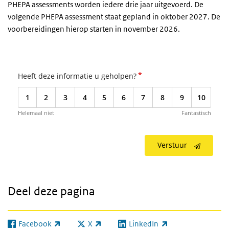
PHEPA assessments worden iedere drie jaar uitgevoerd. De
volgende PHEPA assessment staat gepland in oktober 2027. De
voorbereidingen hierop starten in november 2026.
*
Heeft deze informatie u geholpen?
1
2
3
4
5
6
7
8
9
10
Helemaal niet
Fantastisch
Verstuur
Deel deze pagina
Facebook
X
LinkedIn
(externe link)
(externe link)
(externe link)