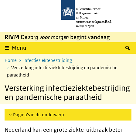
Overslaan en naar de inhoud gaan
Direct naar de hoofdnavigatie
Rijksinstituut voor
Volksgezondheid
en Milieu
Ministerie van Volksgezondheid,
Welzijn en Sport
RIVM
De zorg voor morgen
begint vandaag
Z
Menu
Home
Infectieziektebestrijding
Versterking infectieziektebestrijding en pandemische
paraatheid
Versterking infectieziektebestrijding
en pandemische paraatheid
Pagina's in dit onderwerp
Nederland kan een grote ziekte-uitbraak beter