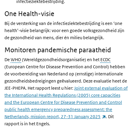
infectieziektebestrijding.
One Health-visie
Bij de versterking van de infectieziektebestrijding is een ‘one
health’-visie belangrijk: voor een goede volksgezondheid zijn
de gezondheid van mens, dier én milieu belangrijk.
Monitoren pandemische paraatheid
De
WHO
(Wereldgezondheidsorganisatie) en het
ECDC
(
European Centre for Disease Prevention and Control
) hebben
de voorbereiding van Nederland op (ernstige) internationale
gezondheidsbedreigingen geëvalueerd. Deze evaluatie heet de
JEE-PHEPA. Het rapport leest u hier:
Joint external evaluation of
the International Health Regulations (2005) core capacities
and the European Centre for Disease Prevention and Control
public health emergency preparedness assessment: the
(externe link)
Netherlands, mission report, 27-31 January 2025
. Dit
rapport is in het Engels.