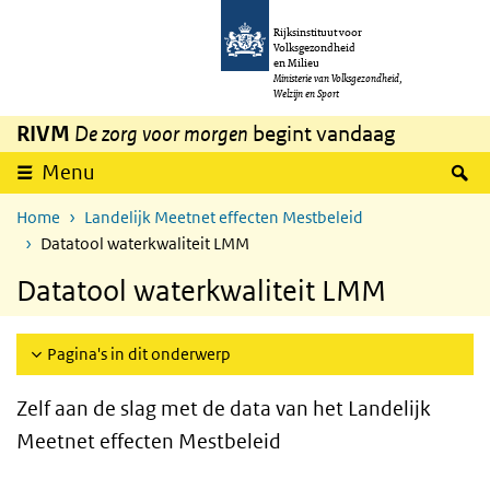
Overslaan en naar de inhoud gaan
Direct naar de hoofdnavigatie
Rijksinstituut voor
Volksgezondheid
en Milieu
Ministerie van Volksgezondheid,
Welzijn en Sport
RIVM
De zorg voor morgen
begint vandaag
Z
Menu
Home
Landelijk Meetnet effecten Mestbeleid
Datatool waterkwaliteit LMM
Datatool waterkwaliteit LMM
Pagina's in dit onderwerp
Zelf aan de slag met de data van het Landelijk
Meetnet effecten Mestbeleid