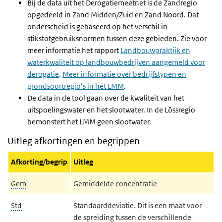
Bij de data uit het Derogatiemeetnet is de Zandregio
opgedeeld in Zand Midden/Zuid en Zand Noord. Dat
onderscheid is gebaseerd op het verschil in
stikstofgebruiksnormen tussen deze gebieden. Zie voor
meer informatie het rapport
Landbouwpraktijk en
waterkwaliteit op landbouwbedrijven aangemeld voor
derogatie
.
Meer informatie over bedrijfstypen en
grondsoortregio’s in het LMM
.
De data in de tool gaan over de kwaliteit van het
uitspoelingswater en het slootwater. In de Lössregio
bemonstert het LMM geen slootwater.
Uitleg afkortingen en begrippen
Afkorting/begrip
Uitleg
Gem
Gemiddelde concentratie
Std
Standaarddeviatie. Dit is een maat voor
de spreiding tussen de verschillende