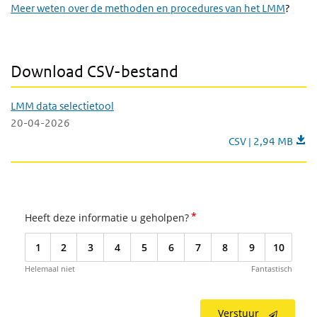
Meer weten over de methoden en procedures van het LMM
?
Download CSV-bestand
LMM data selectietool
20-04-2026
LMM data selectiet
CSV | 2,94 MB
*
Heeft deze informatie u geholpen?
1
2
3
4
5
6
7
8
9
10
Helemaal niet
Fantastisch
Verstuur