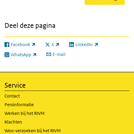
Deel deze pagina
Facebook
X
LinkedIn
(externe link)
(externe link)
(externe link)
E-mail
WhatsApp
(externe link)
Service
Contact
Persinformatie
Werken bij het RIVM
Klachten
Woo-verzoeken bij het RIVM