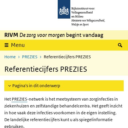
Overslaan en naar de inhoud gaan
Direct naar de hoofdnavigatie
Rijksinstituut voor
Volksgezondheid
en Milieu
Ministerie van Volksgezondheid,
Welzijn en Sport
RIVM
De zorg voor morgen
begint vandaag
Z
Menu
Home
PREZIES
Referentiecijfers PREZIES
Referentiecijfers PREZIES
Pagina's in dit onderwerp
Het
PREZIES
-netwerk is het meetsysteem van zorginfecties in
ziekenhuizen en zelfstandige behandelcentra. Het geeft inzicht
in hoe vaak deze infecties voorkomen in de eigen instelling.
De landelijke referentiecijfers kunt u als spiegelinformatie
gebruiken.