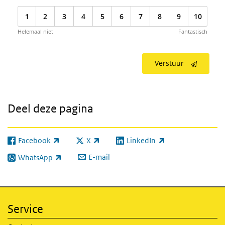
1
2
3
4
5
6
7
8
9
10
Helemaal niet
Fantastisch
Verstuur
Deel deze pagina
Facebook
X
LinkedIn
(externe link)
(externe link)
(externe link)
E-mail
WhatsApp
(externe link)
Service