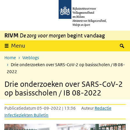
Overslaan en naar de inhoud gaan
Direct naar de hoofdnavigatie
Rijksinstituut voor
Volksgezondheid
en Milieu
Ministerie van Volksgezondheid,
Welzijn en Sport
RIVM
De zorg voor morgen
begint vandaag
Z
Menu
Home
Weblogs
Drie onderzoeken over SARS-CoV-2 op basisscholen / IB 08-
2022
Drie onderzoeken over SARS-CoV-2
op basisscholen / IB 08-2022
Publicatiedatum 05-09-2022 | 13:36
Auteur
Redactie
Infectieziekten Bulletin