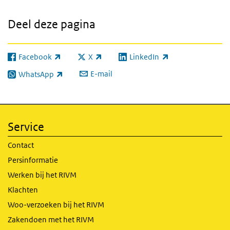
Deel deze pagina
Facebook
X
LinkedIn
(externe link)
(externe link)
(externe link)
E-mail
WhatsApp
(externe link)
Service
Contact
Persinformatie
Werken bij het RIVM
Klachten
Woo-verzoeken bij het RIVM
Zakendoen met het RIVM