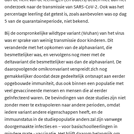
onderzoek naar de transmissie van SARS-CoV-2. Ook was het
percentage leerling dat getest is, zoals aanbevolen was op dag
5 van de quarantaineperiode, niet bekend.
Bij de oorspronkelijke wildtype variant (Wuhan) van het virus
was er sprake van weinig transmissie door kinderen. Dit
veranderde met het opkomen van de alphavariant, die
besmettelijker was, en vervolgens nog meer met de
deltavariant die besmettelijker was dan de alphavariant. De
daaropvolgende omikronvariant verspreidt zich nog
gemakkelijker doordat deze gedeeltelijk ontsnapt aan eerder
opgebouwde immuniteit, dus ook binnen een populatie met
veel gevaccineerde mensen en mensen die al eerder
geïnfecteerd waren. De bevindingen van deze studies zijn niet
zonder meer te extrapoleren naar andere perioden, omdat
iedere variant andere eigenschappen heeft, en de
immuunstatus in de studiepopulatie anders zal zijn vanwege
doorgemaakte infecties en – voor basischoolleerlingen in
mindere mate - vaccinatie. Het blijft daarom belangrijk om