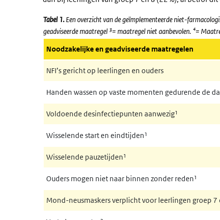
Tabel 1.
Een overzicht van de geïmplementeerde niet-farmacologis
geadviseerde maatregel ³= maatregel niet aanbevolen. ⁴= Maatreg
Noodzakelijke en geadviseerde maatregelen
NFI’s gericht op leerlingen en ouders
Handen wassen op vaste momenten gedurende de da
Voldoende desinfectiepunten aanwezig¹
Wisselende start en eindtijden¹
Wisselende pauzetijden¹
Ouders mogen niet naar binnen zonder reden¹
Mond-neusmaskers verplicht voor leerlingen groep 7 e