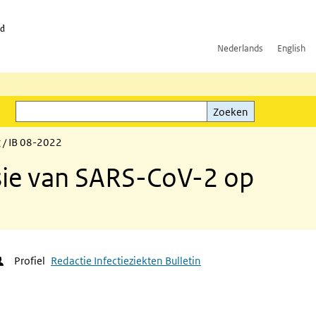
id
Nederlands
English
Zoeken
ink)
Zoeken
 / IB 08-2022
ssie van SARS-CoV-2 op
Profiel
Redactie Infectieziekten Bulletin