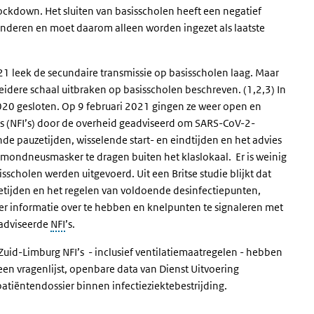
ockdown. Het sluiten van basisscholen heeft een negatief
inderen en moet daarom alleen worden ingezet als laatste
1 leek de secundaire transmissie op basisscholen laag. Maar
eidere schaal uitbraken op basisscholen beschreven. (1,2,3) In
0 gesloten. Op 9 februari 2021 gingen ze weer open en
es (NFI’s) door de overheid geadviseerd om SARS-CoV-2-
e pauzetijden, wisselende start- en eindtijden en het advies
n mondneusmasker te dragen buiten het klaslokaal. Er is weinig
scholen werden uitgevoerd. Uit een Britse studie blijkt dat
etijden en het regelen van voldoende desinfectiepunten,
hier informatie over te hebben en knelpunten te signaleren met
eadviseerde
NFI
’s.
uid-Limburg NFI’s - inclusief ventilatiemaatregelen - hebben
en vragenlijst, openbare data van Dienst Uitvoering
atiëntendossier binnen infectieziektebestrijding.