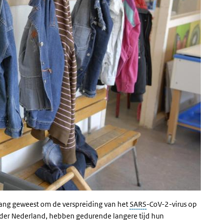
ang geweest om de verspreiding van het
SARS
-CoV-2-virus op
der Nederland, hebben gedurende langere tijd hun