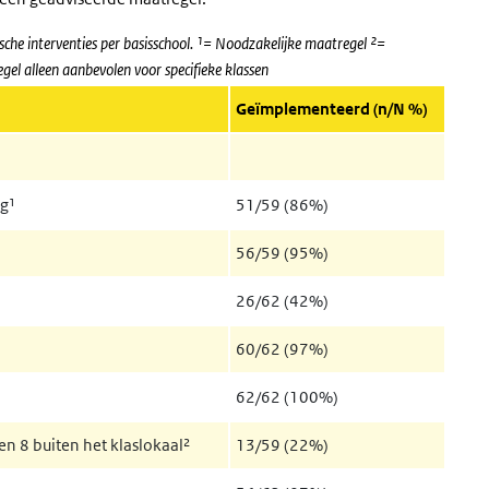
che interventies per basisschool. ¹= Noodzakelijke maatregel ²=
el alleen aanbevolen voor specifieke klassen
Geïmplementeerd (n/N %)
g¹
51/59 (86%)
56/59 (95%)
26/62 (42%)
60/62 (97%)
62/62 (100%)
n 8 buiten het klaslokaal²
13/59 (22%)