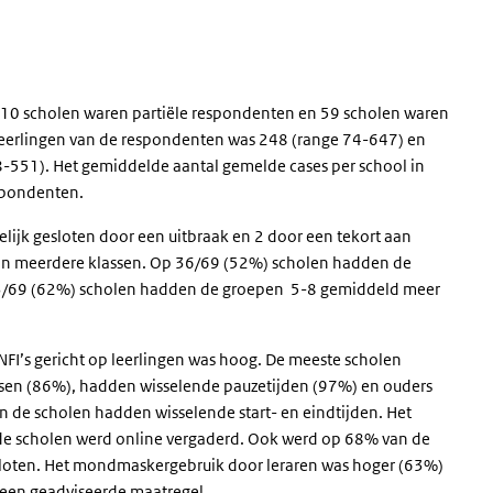
. 10 scholen waren partiële respondenten en 59 scholen waren
eerlingen van de respondenten was 248 (range 74-647) en
8-551). Het gemiddelde aantal gemelde cases per school in
espondenten.
lijk gesloten door een uitbraak en 2 door een tekort aan
aan meerdere klassen. Op 36/69 (52%) scholen hadden de
43/69 (62%) scholen hadden de groepen 5-8 gemiddeld meer
 NFI’s gericht op leerlingen was hoog. De meeste scholen
en (86%), hadden wisselende pauzetijden (97%) en ouders
 de scholen hadden wisselende start- en eindtijden. Het
 de scholen werd online vergaderd. Ook werd op 68% van de
loten. Het mondmaskergebruik door leraren was hoger (63%)
it een geadviseerde maatregel.