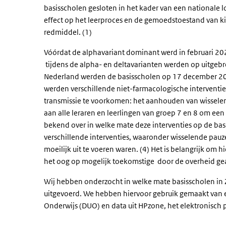
basisscholen gesloten in het kader van een nationale l
effect op het leerproces en de gemoedstoestand van k
redmiddel. (1)
Vóórdat de alphavariant dominant werd in februari 202
tijdens de alpha- en deltavarianten werden op uitgebr
Nederland werden de basisscholen op 17 december 202
werden verschillende niet-farmacologische interventi
transmissie te voorkomen: het aanhouden van wisselend
aan alle leraren en leerlingen van groep 7 en 8 om ee
bekend over in welke mate deze interventies op de basis
verschillende interventies, waaronder wisselende pauz
moeilijk uit te voeren waren. (4) Het is belangrijk om 
het oog op mogelijk toekomstige door de overheid g
Wij hebben onderzocht in welke mate basisscholen in Z
uitgevoerd. We hebben hiervoor gebruik gemaakt van e
Onderwijs (DUO) en data uit HPzone, het elektronisch p