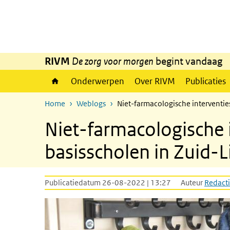
Overslaan en naar de inhoud gaan
Direct naar de hoofdnavigatie
RIVM
De zorg voor morgen
begint vandaag
Onderwerpen
Over RIVM
Publicaties
Home
Weblogs
Niet-farmacologische interventie
Niet-farmacologische 
basisscholen in Zuid-
Publicatiedatum 26-08-2022 | 13:27
Auteur
Redacti