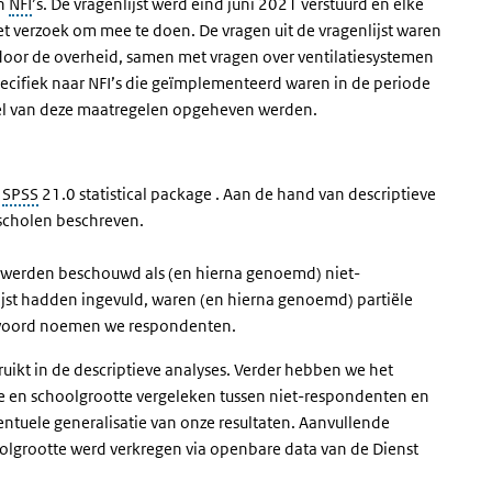
an
NFI
’s. De vragenlijst werd eind juni 2021 verstuurd en elke
t verzoek om mee te doen. De vragen uit de vragenlijst waren
door de overheid, samen met vragen over ventilatiesystemen
ecifiek naar NFI’s die geïmplementeerd waren in de periode
eel van deze maatregelen opgeheven werden.
t
SPSS
21.0 statistical package . Aan de hand van descriptieve
 scholen beschreven.
werden beschouwd als (en hierna genoemd) niet-
ijst hadden ingevuld, waren (en hierna genoemd) partiële
twoord noemen we respondenten.
ikt in de descriptieve analyses. Verder hebben we het
e en schoolgrootte vergeleken tussen niet-respondenten en
entuele generalisatie van onze resultaten. Aanvullende
oolgrootte werd verkregen via openbare data van de Dienst