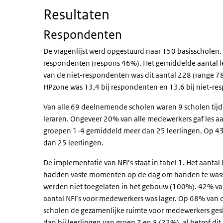
Resultaten
Respondenten
De vragenlijst werd opgestuurd naar 150 basisscholen
respondenten (respons 46%). Het gemiddelde aantal l
van de niet-respondenten was dit aantal 228 (range 7
HPzone was 13,4 bij respondenten en 13,6 bij niet-r
Van alle 69 deelnemende scholen waren 9 scholen tijde
leraren. Ongeveer 20% van alle medewerkers gaf les 
groepen 1-4 gemiddeld meer dan 25 leerlingen. Op 
dan 25 leerlingen.
De implementatie van NFI’s staat in tabel 1. Het aantal
hadden vaste momenten op de dag om handen te wass
werden niet toegelaten in het gebouw (100%). 42% van
aantal NFI’s voor medewerkers was lager. Op 68% van
scholen de gezamenlijke ruimte voor medewerkers ges
dan bij leerlingen van groep 7 en 8 (22%), al betrof d