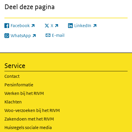
Deel deze pagina
Facebook
X
LinkedIn
(externe link)
(externe link)
(externe link)
E-mail
WhatsApp
(externe link)
Service
Contact
Persinformatie
Werken bij het RIVM
Klachten
Woo-verzoeken bij het RIVM
Zakendoen met het RIVM
Huisregels sociale media