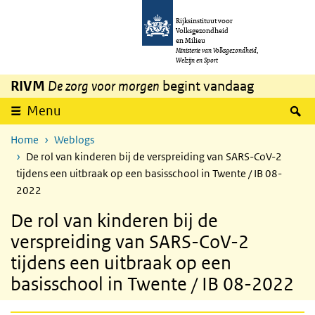
Overslaan en naar de inhoud gaan
Direct naar de hoofdnavigatie
Rijksinstituut voor
Volksgezondheid
en Milieu
Ministerie van Volksgezondheid,
Welzijn en Sport
RIVM
De zorg voor morgen
begint vandaag
Z
Menu
Home
Weblogs
De rol van kinderen bij de verspreiding van SARS-CoV-2
tijdens een uitbraak op een basisschool in Twente / IB 08-
2022
De rol van kinderen bij de
verspreiding van SARS-CoV-2
tijdens een uitbraak op een
basisschool in Twente / IB 08-2022