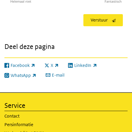
Helemaal niet
Fantastisch
Verstuur
Deel deze pagina
Facebook
X
LinkedIn
(externe link)
(externe link)
(externe link)
E-mail
WhatsApp
(externe link)
Service
Contact
Persinformatie