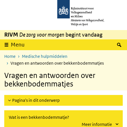
Overslaan en naar de inhoud gaan
Direct naar de hoofdnavigatie
Rijksinstituut voor
Volksgezondheid
en Milieu
Ministerie van Volksgezondheid,
Welzijn en Sport
RIVM
De zorg voor morgen
begint vandaag
Z
Menu
Home
Medische hulpmiddelen
Vragen en antwoorden over bekkenbodemmatjes
Vragen en antwoorden over
bekkenbodemmatjes
Pagina's in dit onderwerp
Wat is een bekkenbodemmatje?
Meer informatie