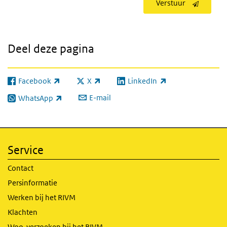
Verstuur
Deel deze pagina
Facebook
X
LinkedIn
(externe link)
(externe link)
(externe link)
E-mail
WhatsApp
(externe link)
Service
Contact
Persinformatie
Werken bij het RIVM
Klachten
Woo-verzoeken bij het RIVM