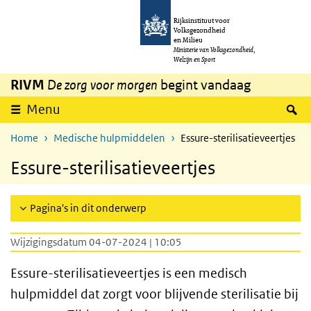
Overslaan en naar de inhoud gaan
Direct naar de hoofdnavigatie
Rijksinstituut voor
Volksgezondheid
en Milieu
Ministerie van Volksgezondheid,
Welzijn en Sport
RIVM
De zorg voor morgen
begint vandaag
Z
Menu
Home
Medische hulpmiddelen
Essure-sterilisatieveertjes
Essure-sterilisatieveertjes
Pagina's in dit onderwerp
Wijzigingsdatum 04-07-2024 | 10:05
Essure-sterilisatieveertjes is een medisch
hulpmiddel dat zorgt voor blijvende sterilisatie bij