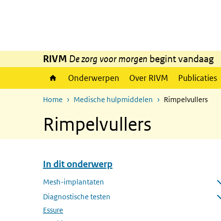
Overslaan en naar de inhoud gaan
Direct naar de hoofdnavigatie
RIVM
De zorg voor morgen
begint vandaag
Onderwerpen
Over RIVM
Publicaties
Home
Medische hulpmiddelen
Rimpelvullers
Rimpelvullers
In dit onderwerp
Overslaan menu In dit onderwerp
Mesh-implantaten
Submenu openen
Diagnostische testen
Submenu openen
Essure