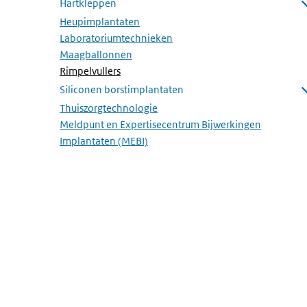
Hartkleppen
Submenu openen
Heupimplantaten
Laboratoriumtechnieken
Maagballonnen
(Actieve pagina)
Rimpelvullers
Siliconen borstimplantaten
Submenu openen
Thuiszorgtechnologie
Meldpunt en Expertisecentrum Bijwerkingen
Implantaten (MEBI)