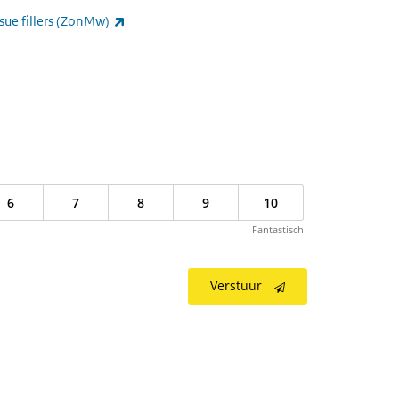
(externe link)
ssue fillers (ZonMw)
externe link)
6
7
8
9
10
Fantastisch
Verstuur