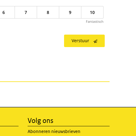
6
7
8
9
10
Fantastisch
Verstuur
Volg ons
Abonneren nieuwsbrieven