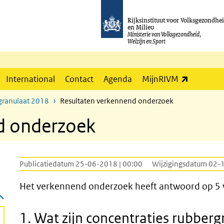
Rijksinstituut voor Volksgezondhe
en Milieu
Ministerie van Volksgezondheid,
Welzijn en Sport
(externe l
International
Contact
Agenda
MijnRIVM
granulaat 2018
Resultaten verkennend onderzoek
d onderzoek
Publicatiedatum 25-06-2018 | 00:00
Wijzigingsdatum 02-
Het verkennend onderzoek heeft antwoord op 5 
1. Wat zijn concentraties rubberg