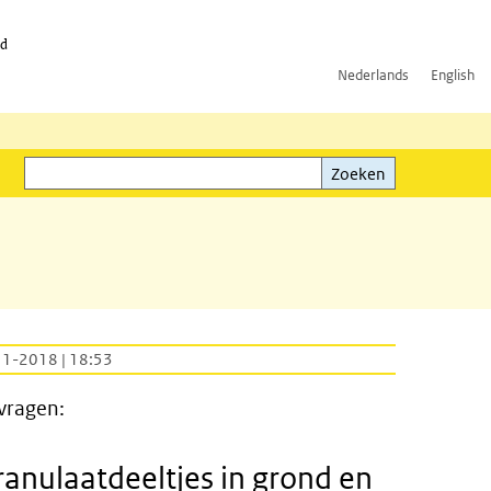
id
Nederlands
English
Zoeken
ink)
Zoeken
11-2018 | 18:53
vragen:
ranulaatdeeltjes in grond en