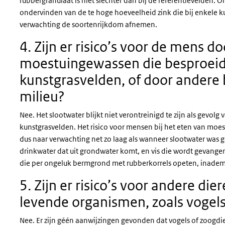
rubbergranulaat is niet slechter dan bij de referentievelden
ondervinden van de te hoge hoeveelheid zink die bij enkele k
verwachting de soortenrijkdom afnemen.
4. Zijn er risico’s voor de mens 
moestuingewassen die besproeid 
kunstgrasvelden, of door andere b
milieu?
Nee. Het slootwater blijkt niet verontreinigd te zijn als gevo
kunstgrasvelden. Het risico voor mensen bij het eten van moes
dus naar verwachting net zo laag als wanneer slootwater was g
drinkwater dat uit grondwater komt, en vis die wordt gevangen
die per ongeluk bermgrond met rubberkorrels opeten, inademen
5. Zijn er risico’s voor andere d
levende organismen, zoals vogel
Nee. Er zijn géén aanwijzingen gevonden dat vogels of zoogdie