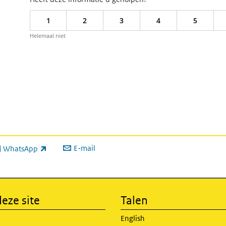
1
2
3
4
5
Helemaal niet
E-mail
WhatsApp
xterne link)
eze site
Talen
English