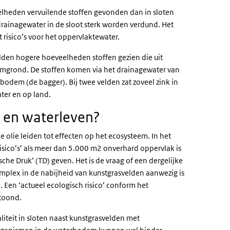
lheden vervuilende stoffen gevonden dan in sloten
rainagewater in de sloot sterk worden verdund. Het
t risico’s voor het oppervlaktewater.
lden hogere hoeveelheden stoffen gezien die uit
rmgrond. De stoffen komen via het drainagewater van
 bodem (de bagger). Bij twee velden zat zoveel zink in
ter en op land.
m- en waterleven?
olie leiden tot effecten op het ecosysteem. In het
sico’s’ als meer dan 5.000 m2 onverhard oppervlak is
he Druk’ (TD) geven. Het is de vraag of een dergelijke
lex in de nabijheid van kunstgrasvelden aanwezig is
. Een ‘actueel ecologisch risico’ conform het
etoond.
aliteit in sloten naast kunstgrasvelden met