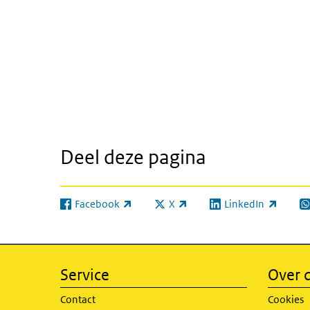
Deel deze pagina
Facebook
X
LinkedIn
(externe link)
(externe link)
(externe link)
(e
Service
Over d
Contact
Cookies