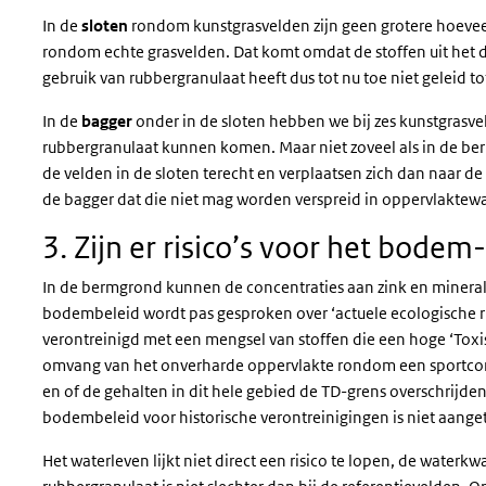
In de
sloten
rondom kunstgrasvelden zijn geen grotere hoevee
rondom echte grasvelden. Dat komt omdat de stoffen uit het d
gebruik van rubbergranulaat heeft dus tot nu toe niet geleid to
In de
bagger
onder in de sloten hebben we bij zes kunstgrasve
rubbergranulaat kunnen komen. Maar niet zoveel als in de be
de velden in de sloten terecht en verplaatsen zich dan naar de
de bagger dat die niet mag worden verspreid in oppervlaktewa
3. Zijn er risico’s voor het bode
In de bermgrond kunnen de concentraties aan zink en minerale 
bodembeleid wordt pas gesproken over ‘actuele ecologische ri
verontreinigd met een mengsel van stoffen die een hoge ‘Toxisc
omvang van het onverharde oppervlakte rondom een sportcomp
en of de gehalten in dit hele gebied de TD-grens overschrijden
bodembeleid voor historische verontreinigingen is niet aang
Het waterleven lijkt niet direct een risico te lopen, de waterkw