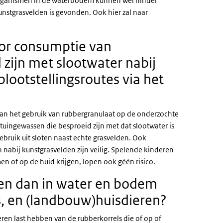
. Organismen in de waterbodem kunnen wel hinder
unstgrasvelden is gevonden. Ook hier zal naar
door consumptie van
zijn met slootwater nabij
lootstellingsroutes via het
lg van het gebruik van rubbergranulaat op de onderzochte
tuingewassen die besproeid zijn met dat slootwater is
ebruik uit sloten naast echte grasvelden. Ook
 nabij kunstgrasvelden zijn veilig. Spelende kinderen
 of op de huid krijgen, lopen ook géén risico.
ieren dan in water en bodem
s, en (landbouw)huisdieren?
ren last hebben van de rubberkorrels die of op of