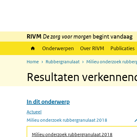
Overslaan en naar de inhoud gaan
Direct naar de hoofdnavigatie
RIVM
De zorg voor morgen
begint vandaag
Onderwerpen
Over RIVM
Publicaties
Home
Rubbergranulaat
Milieu onderzoek rubber
Resultaten verkennen
In dit onderwerp
Overslaan menu In dit onderwerp
Actueel
Milieu onderzoek rubbergranulaat 2018
Submenu sluiten
Milieu onderzoek rubbergranulaat 2018