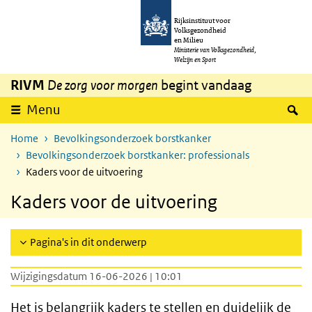
Overslaan en naar de inhoud gaan
Direct naar de hoofdnavigatie
Rijksinstituut voor
Volksgezondheid
en Milieu
Ministerie van Volksgezondheid,
Welzijn en Sport
RIVM
De zorg voor morgen
begint vandaag
Z
Menu
Home
Bevolkingsonderzoek borstkanker
Bevolkingsonderzoek borstkanker: professionals
Kaders voor de uitvoering
Kaders voor de uitvoering
Pagina's in dit onderwerp
Wijzigingsdatum 16-06-2026 | 10:01
Het is belangrijk kaders te stellen en duidelijk de