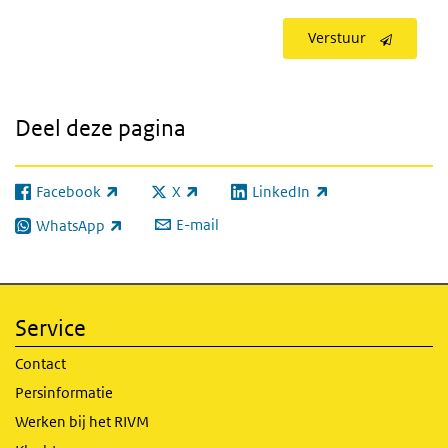
Verstuur
Deel deze pagina
Facebook
X
LinkedIn
(externe link)
(externe link)
(externe link)
E-mail
WhatsApp
(externe link)
Service
Contact
Persinformatie
Werken bij het RIVM