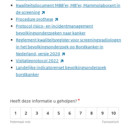
Kwaliteitsdocument MBB’er, MB’er, Mammolaborant in
(externe link)
de screening
(externe link)
Procedure prothese
Protocol risico- en incidentmanagement
bevolkingsonderzoeken naar kanker
Reglement kwaliteitsregister voor screeningsradiologen
in het bevolkingsonderzoek op Borstkanker in
(externe link)
Nederland, versie 2020
(externe link)
Visitatieprotocol 2022
Landelijke indicatorenset bevolkingsonderzoek
borstkanker
*
Heeft deze informatie u geholpen?
1
2
3
4
5
6
7
8
9
10
Helemaal niet
Fantastisch