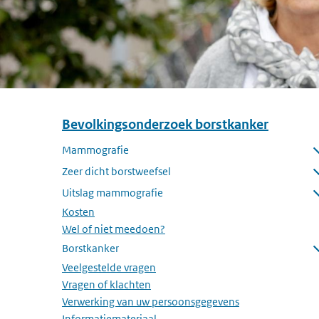
Bevolkingsonderzoek borstkanker
Overslaan menu Bevolkingsonderzoek borstkanker
Mammografie
Submenu openen
Zeer dicht borstweefsel
Submenu openen
Uitslag mammografie
Submenu openen
Kosten
Wel of niet meedoen?
Borstkanker
Submenu openen
Veelgestelde vragen
Vragen of klachten
Verwerking van uw persoonsgegevens
Informatiemateriaal