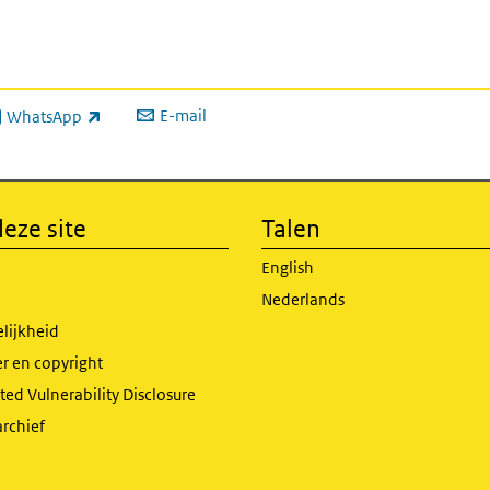
E-mail
WhatsApp
xterne link)
eze site
Talen
English
Nederlands
lijkheid
r en copyright
ed Vulnerability Disclosure
archief