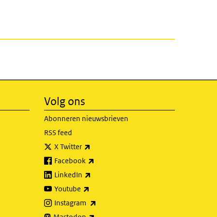
Volg ons
Abonneren nieuwsbrieven
RSS feed
(externe link)
X Twitter
(externe link)
Facebook
(externe link)
LinkedIn
(externe link)
Youtube
(externe link)
Instagram
(externe link)
Mastodon