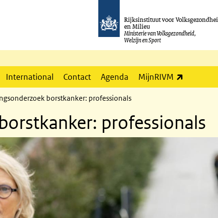
Rijksinstituut voor Volksgezondhe
en Milieu
Ministerie van Volksgezondheid,
Welzijn en Sport
(externe l
International
Contact
Agenda
MijnRIVM
ngsonderzoek borstkanker: professionals
orstkanker: professionals