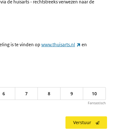
via de huisarts - rechtstreeks verwezen naar de
(externe link)
ling is te vinden op
www.thuisarts.nl
en
6
7
8
9
10
Fantastisch
Verstuur