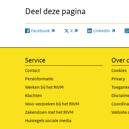
Deel deze pagina
Facebook
X
LinkedIn
(externe link)
(externe link)
(externe link)
(e
Service
Over d
Contact
Cookies
Persinformatie
Privacy
Werken bij het RIVM
Toeganke
Klachten
Disclaime
Woo-verzoeken bij het RIVM
Coordinat
Zakendoen met het RIVM
Website 
Huisregels sociale media