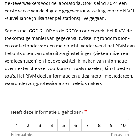
ziekteverwekkers voor de laboratoria. Ook is eind 2024 een
eerste versie van de digitale gegevensuitwisseling voor de
NIVEL
-surveillance (huisartsenpeilstations) live gegaan.
Samen met
GGD GHOR
en de GGD’en onderzoekt het RIVM de
toekomstige manier van gegevensuitwisseling rondom bron-
en contactonderzoek en meldplicht. Verder werkt het RIVM aan
het ontsluiten van data uit zorginstellingen (ziekenhuizen en
verpleeghuizen) en het overzichtelijk maken van informatie
over ziekten die veel voorkomen, zoals mazelen, kinkhoest en
soa
’s. Het RIVM deelt informatie en uitleg hierbij met iedereen,
waaronder zorgprofessionals en beleidsmakers.
*
Heeft deze informatie u geholpen?
1
2
3
4
5
6
7
8
9
10
Helemaal niet
Fantastisch