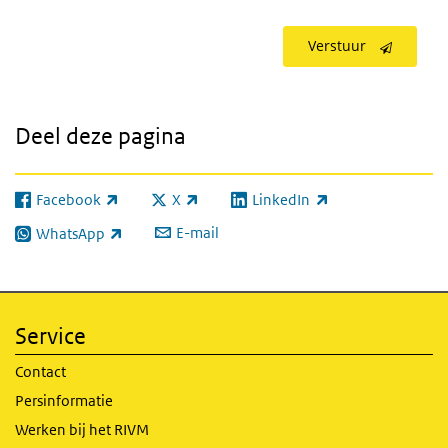
Verstuur
Deel deze pagina
Facebook
X
LinkedIn
(externe link)
(externe link)
(externe link)
E-mail
WhatsApp
(externe link)
Service
Contact
Persinformatie
Werken bij het RIVM