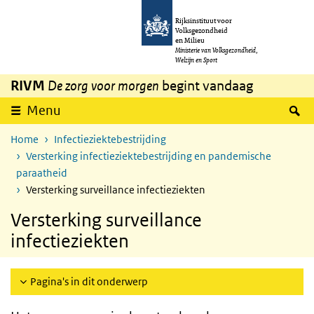
Overslaan en naar de inhoud gaan
Direct naar de hoofdnavigatie
Rijksinstituut voor
Volksgezondheid
en Milieu
Ministerie van Volksgezondheid,
Welzijn en Sport
RIVM
De zorg voor morgen
begint vandaag
Z
Menu
Home
Infectieziektebestrijding
Versterking infectieziektebestrijding en pandemische
paraatheid
Versterking surveillance infectieziekten
Versterking surveillance
infectieziekten
Pagina's in dit onderwerp