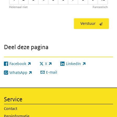
Helemaal niet
Fantastisch
Verstuur
Deel deze pagina
Facebook
X
LinkedIn
(externe link)
(externe link)
(externe link)
E-mail
WhatsApp
(externe link)
Service
Contact
Persinformatie