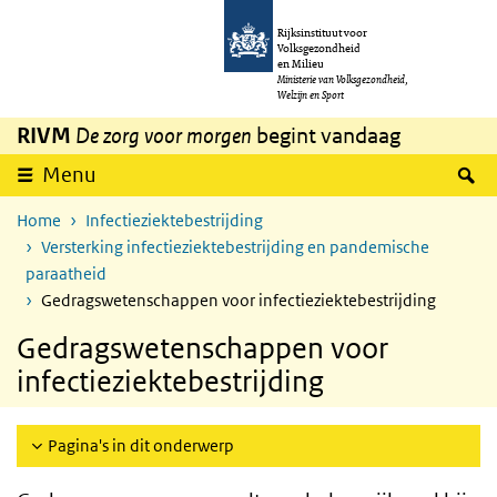
Overslaan en naar de inhoud gaan
Direct naar de hoofdnavigatie
Rijksinstituut voor
Volksgezondheid
en Milieu
Ministerie van Volksgezondheid,
Welzijn en Sport
RIVM
De zorg voor morgen
begint vandaag
Z
Menu
Home
Infectieziektebestrijding
Versterking infectieziektebestrijding en pandemische
paraatheid
Gedragswetenschappen voor infectieziektebestrijding
Gedragswetenschappen voor
infectieziektebestrijding
Pagina's in dit onderwerp