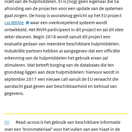
inzet van de hulpmiddelen. Er is (nog) geen eigenaar die na
afronding van de projecten voor een update van de systemen
gaat zorgen. De hoop is vooralsnog gericht op het EU project
(externe link)
caLIBRAte
waar een overkoepelend systeem wordt
ontwikkeld. Het RIVM participeert in dit project en zal dit idee
zeker steunen. Begin 2018 wordt vanuit dit project een
evaluatie gedaan van meerdere beschikbare hulpmiddelen.
Industriële partners hebben al aangegeven dat een officiële
erkenning van de hulpmiddelen het gebruik ervan zal
stimuleren. Wat betreft borging van de databases die ten
grondslag liggen aan deze hulpmiddelen: hiervoor wordt in
september 2017 een nieuwe call vanuit de EU verwacht die
aandacht gaat geven aan beschikbaarheid en behoud van
gegevens.
[1]
Read-across is het gebruik van beschikbare informatie
over een ‘bronmateriaal’ voor het vullen van een hiaat in de