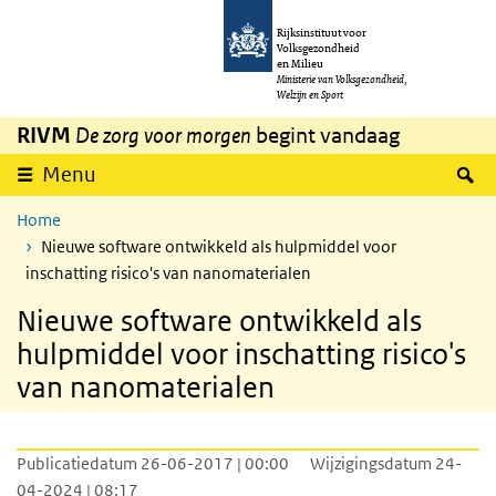
Overslaan en naar de inhoud gaan
Direct naar de hoofdnavigatie
Rijksinstituut voor
Volksgezondheid
en Milieu
Ministerie van Volksgezondheid,
Welzijn en Sport
RIVM
De zorg voor morgen
begint vandaag
Z
Menu
Home
Nieuwe software ontwikkeld als hulpmiddel voor
inschatting risico's van nanomaterialen
Nieuwe software ontwikkeld als
hulpmiddel voor inschatting risico's
van nanomaterialen
Publicatiedatum 26-06-2017 | 00:00
Wijzigingsdatum 24-
04-2024 | 08:17