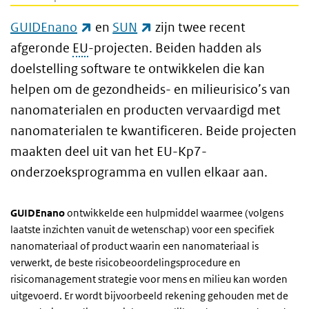
(externe link)
(externe link)
GUIDEnano
en
SUN
zijn twee recent
afgeronde
EU
-projecten. Beiden hadden als
doelstelling software te ontwikkelen die kan
helpen om de gezondheids- en milieurisico’s van
nanomaterialen en producten vervaardigd met
nanomaterialen te kwantificeren. Beide projecten
maakten deel uit van het EU-Kp7-
onderzoeksprogramma en vullen elkaar aan.
GUIDEnano
ontwikkelde een hulpmiddel waarmee (volgens
laatste inzichten vanuit de wetenschap) voor een specifiek
nanomateriaal of product waarin een nanomateriaal is
verwerkt, de beste risicobeoordelingsprocedure en
risicomanagement strategie voor mens en milieu kan worden
uitgevoerd. Er wordt bijvoorbeeld rekening gehouden met de