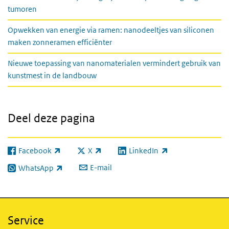
tumoren
Opwekken van energie via ramen: nanodeeltjes van siliconen
maken zonneramen efficiënter
Nieuwe toepassing van nanomaterialen vermindert gebruik van
kunstmest in de landbouw
Deel deze pagina
Facebook
X
LinkedIn
(externe link)
(externe link)
(externe link)
E-mail
WhatsApp
(externe link)
Service