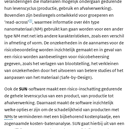
veranderingen die materialen mogelijk ondergaan gedurende
hun levenscyclus (productie, gebruik en afvalverwerking).
Bovendien zijn beslisregels ontwikkeld voor groeperen en
[1]
‘read-across’
, waarmee informatie over één type
nanomateriaal (NM) gebruikt kan gaan worden voor een ander
type NM met net iets andere karakteristieken, zoals een verschil
in afmeting of vorm. De onzekerheden in de aannames voor de
risicobeoordeling worden inzichtelijk gemaakt en in geval van
een risico worden aanbevelingen voor risicobeheersing
gegeven, zoals het verlagen van blootstelling, het verkleinen
van onzekerheden door het uitvoeren van betere studies of het
aanpassen van het materiaal (Safe-by-Design).
Ook de
SUN
-software maakt een risico-inschatting gedurende
de gehele levenscyclus van een product, van productie tot
afvalverwerking. Daarnaast maakt de software inzichtelijk
welke opties er zijn om de schadelijkheid van producten met
NMs
te verminderen met een bijbehorend kostenplaatje, een
zogenaamde kosten-batenanalyse. SUN gaat hierbij uit van een