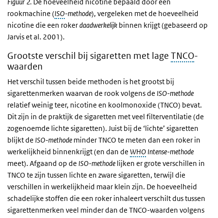
Figuur 2.
De hoeveelheid nicotine bepaald door een
rookmachine (
ISO
-methode
), vergeleken met de hoeveelheid
nicotine die een roker
daadwerkelijk
binnen krijgt (gebaseerd op
Jarvis et al. 2001).
Grootste verschil bij sigaretten met lage
TNCO
-
waarden
Het verschil tussen beide methoden is het grootst bij
sigarettenmerken waarvan de rook volgens de
ISO-methode
relatief weinig teer, nicotine en koolmonoxide (TNCO) bevat.
Dit zijn in de praktijk de sigaretten met veel filterventilatie (de
zogenoemde lichte sigaretten). Juist bij de ‘lichte’ sigaretten
blijkt de
ISO-methode
minder TNCO te meten dan een roker in
werkelijkheid binnenkrijgt (en dan de
WHO
Intense-methode
meet). Afgaand op de
ISO-methode
lijken er grote verschillen in
TNCO te zijn tussen lichte en zware sigaretten, terwijl die
verschillen in werkelijkheid maar klein zijn. De hoeveelheid
schadelijke stoffen die een roker inhaleert verschilt dus tussen
sigarettenmerken veel minder dan de TNCO-waarden volgens