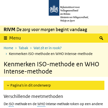
Overslaan en naar de inhoud gaan
Direct naar de hoofdnavigatie
Rijksinstituut voor
Volksgezondheid
en Milieu
Ministerie van Volksgezondheid,
Welzijn en Sport
RIVM
De zorg voor morgen
begint vandaag
Z
Menu
Home
Tabak
Wat zit er in rook?
Kenmerken ISO-methode en WHO Intense-methode
Kenmerken ISO-methode en WHO
Intense-methode
Pagina's in dit onderwerp
Verschillende meetmethoden
De
ISO
-methode
en de
WHO
Intense-methode
roken op een andere