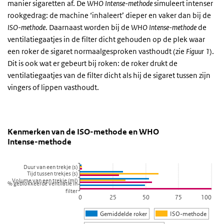
manier sigaretten af. De
WHO Intense-methode
simuleert intenser
rookgedrag: de machine ‘inhaleert’ dieper en vaker dan bij de
ISO-methode
. Daarnaast worden bij de
WHO Intense-methode
de
ventilatiegaatjes in de filter dicht gehouden op de plek waar
een roker de sigaret normaalgesproken vasthoudt (zie
Figuur 1
).
Dit is ook wat er gebeurt bij roken: de roker drukt de
ventilatiegaatjes van de filter dicht als hij de sigaret tussen zijn
vingers of lippen vasthoudt.
Kenmerken van de ISO-methode en WHO Intense-
Kenmerken van de ISO methode en WHO I
Sla de grafiek 'Kenmerken van de ISO-methode en WHO Intense-m
Kenmerken van de ISO-methode en WHO
Intense-methode
Staaf grafiek met 3 reeksen.
Bekijk als data tabel.
Duur van een trekje (s)
De grafiek heeft 1 X-as die categories weergeeft.
Tijd tussen trekjes (s)
Volume van een trekje (ml)
De grafiek heeft 1 Y-as die values weergeeft.
% geblokkeerde ventilatie in
filter
0
25
50
75
100
Gemiddelde roker
ISO-methode