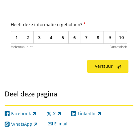
*
Heeft deze informatie u geholpen?
1
2
3
4
5
6
7
8
9
10
Helemaal niet
Fantastisch
Verstuur
Deel deze pagina
Facebook
X
LinkedIn
(externe link)
(externe link)
(externe link)
E-mail
WhatsApp
(externe link)