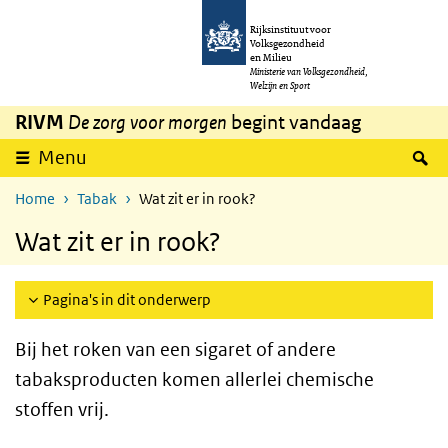
Overslaan en naar de inhoud gaan
Direct naar de hoofdnavigatie
Rijksinstituut voor
Volksgezondheid
en Milieu
Ministerie van Volksgezondheid,
Welzijn en Sport
RIVM
De zorg voor morgen
begint vandaag
Z
Menu
Home
Tabak
Wat zit er in rook?
Wat zit er in rook?
Pagina's in dit onderwerp
Bij het roken van een sigaret of andere
tabaksproducten komen allerlei chemische
stoffen vrij.