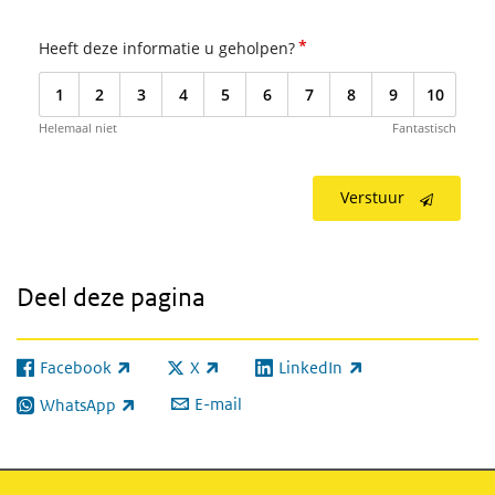
*
Heeft deze informatie u geholpen?
1
2
3
4
5
6
7
8
9
10
Helemaal niet
Fantastisch
Verstuur
Deel deze pagina
Facebook
X
LinkedIn
(externe link)
(externe link)
(externe link)
E-mail
WhatsApp
(externe link)