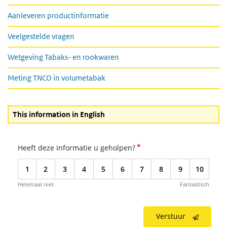
Informatie voor leveranciers
Aanleveren productinformatie
Veelgestelde vragen
Wetgeving Tabaks- en rookwaren
Meting TNCO in volumetabak
This information in English
*
Heeft deze informatie u geholpen?
1
2
3
4
5
6
7
8
9
10
Helemaal niet
Fantastisch
Verstuur