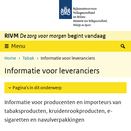
Overslaan en naar de inhoud gaan
Direct naar de hoofdnavigatie
Rijksinstituut voor
Volksgezondheid
en Milieu
Ministerie van Volksgezondheid,
Welzijn en Sport
RIVM
De zorg voor morgen
begint vandaag
Z
Menu
Home
Tabak
Informatie voor leveranciers
Informatie voor leveranciers
Pagina's in dit onderwerp
Informatie voor producenten en importeurs van
tabaksproducten, kruidenrookproducten, e-
sigaretten en navulverpakkingen