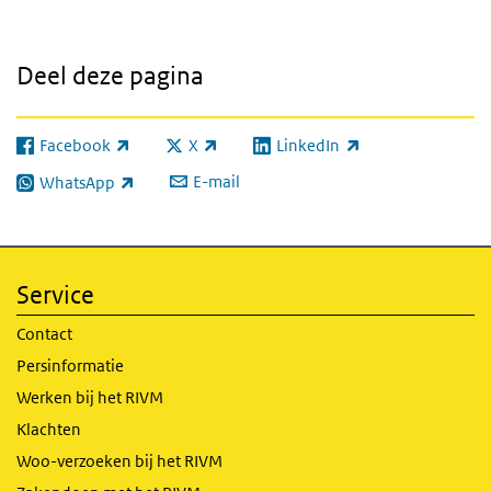
Deel deze pagina
Facebook
X
LinkedIn
(externe link)
(externe link)
(externe link)
E-mail
WhatsApp
(externe link)
Service
Contact
Persinformatie
Werken bij het RIVM
Klachten
Woo-verzoeken bij het RIVM