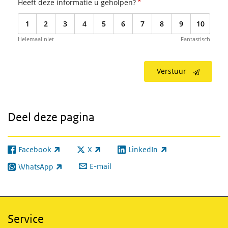
*
Heeft deze informatie u geholpen?
1
2
3
4
5
6
7
8
9
10
Helemaal niet
Fantastisch
Verstuur
Deel deze pagina
Facebook
X
LinkedIn
(externe link)
(externe link)
(externe link)
E-mail
WhatsApp
(externe link)
Service