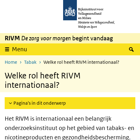
Overslaan en naar de inhoud gaan
Direct naar de hoofdnavigatie
Rijksinstituut voor
Volksgezondheid
en Milieu
Ministerie van Volksgezondheid,
Welzijn en Sport
RIVM
De zorg voor morgen
begint vandaag
Z
Menu
Home
Tabak
Welke rol heeft RIVM internationaal?
Welke rol heeft RIVM
internationaal?
Pagina's in dit onderwerp
Het RIVM is internationaal een belangrijk
onderzoeksinstituut op het gebied van tabaks- en
nicotineproducten en gezondheidsbescherming.