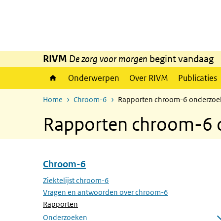
Overslaan en naar de inhoud gaan
Direct naar de hoofdnavigatie
RIVM
De zorg voor morgen
begint vandaag
Onderwerpen
Over RIVM
Publicaties
Home
Chroom-6
Rapporten chroom-6 onderzoe
Rapporten chroom-6 
Chroom-6
Overslaan menu Chroom-6
Ziektelijst chroom-6
Vragen en antwoorden over chroom-6
(Actieve pagina)
Rapporten
Onderzoeken