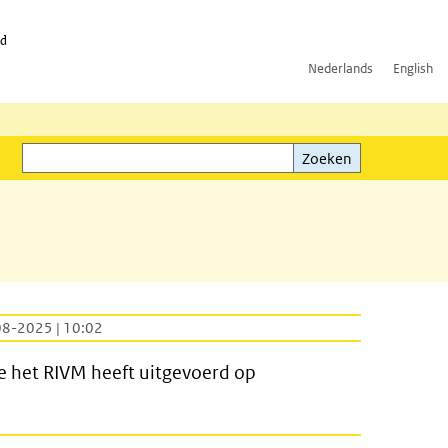
id
Nederlands
English
Zoeken
ink)
Zoeken
08-2025 | 10:02
e het RIVM heeft uitgevoerd op