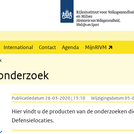
Rijksinstituut voor Volksgezondhe
en Milieu
Ministerie van Volksgezondheid,
Welzijn en Sport
(externe l
International
Contact
Agenda
MijnRIVM
k
onderzoek
Publicatiedatum 26-03-2020 | 15:10
Wijzigingsdatum 05-
Hier vindt u de producten van de onderzoeken di
Defensielocaties.