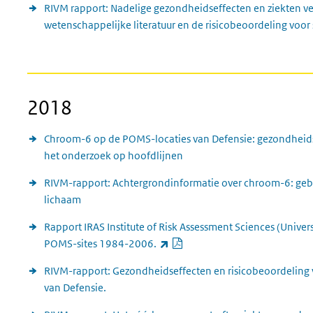
RIVM rapport: Nadelige gezondheidseffecten en ziekten ve
wetenschappelijke literatuur en de risicobeoordeling voo
2018
Chroom-6 op de POMS-locaties van Defensie: gezondheids
het onderzoek op hoofdlijnen
RIVM-rapport: Achtergrondinformatie over chroom-6: gebru
lichaam
Rapport IRAS Institute of Risk Assessment Sciences (Univer
PDF document
(externe link)
POMS-sites 1984-2006.
RIVM-rapport: Gezondheidseffecten en risicobeoordeling 
van Defensie.