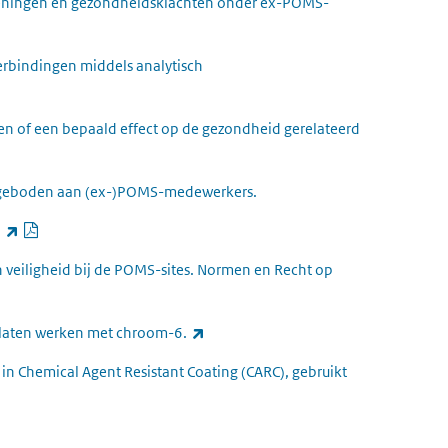
doeningen en gezondheidsklachten onder ex-POMS-
rbindingen middels analytisch
en of een bepaald effect op de gezondheid gerelateerd
e geboden aan (ex-)POMS-medewerkers.
PDF document
(externe link)
.
veiligheid bij de POMS-sites. Normen en Recht op
(externe link)
t laten werken met chroom-6.
n in Chemical Agent Resistant Coating (CARC), gebruikt