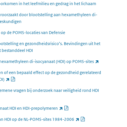
oorkomen in het leefmilieu en gedrag in het lichaam
roorzaakt door blootstelling aan hexamethyleen di-
 deskundigen
I op de POMS-locaties van Defensie
tstelling en gezondheidsrisico’s. Bevindingen uit het
t bestanddeel HDI
(externe link)
 hexamethyleen di-isocyanaat (HDI) op POMS-sites
en of een bepaald effect op de gezondheid gerelateerd
PDF document
(externe link)
DI)
mene vragen bij onderzoek naar veiligheid rond HDI
PDF document
(externe link)
yanaat HDI en HDI-prepolymeren
PDF document
(externe link)
 aan HDI op de NL-POMS-sites 1984-2006