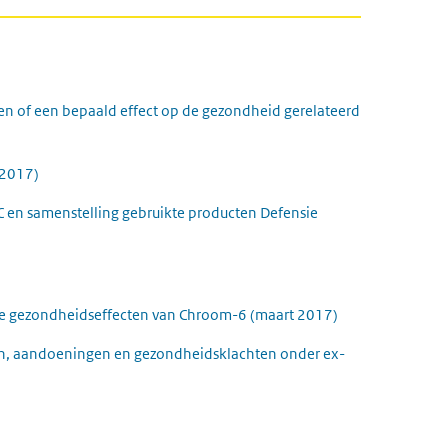
en of een bepaald effect op de gezondheid gerelateerd
 document
rne link)
 2017)
n samenstelling gebruikte producten Defensie
e gezondheidseffecten van Chroom-6 (maart 2017)
en, aandoeningen en gezondheidsklachten onder ex-