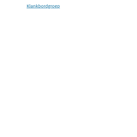
Submenu openen
Klankbordgroep