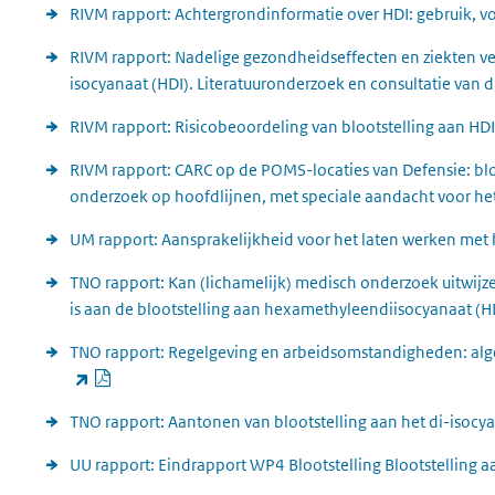
RIVM rapport: Achtergrondinformatie over HDI: gebruik, v
RIVM rapport: Nadelige gezondheidseffecten en ziekten ve
isocyanaat (HDI). Literatuuronderzoek en consultatie van
RIVM rapport: Risicobeoordeling van blootstelling aan HD
RIVM rapport: CARC op de POMS-locaties van Defensie: bloo
onderzoek op hoofdlijnen, met speciale aandacht voor he
UM rapport: Aansprakelijkheid voor het laten werken met
TNO rapport: Kan (lichamelijk) medisch onderzoek uitwijz
is aan de blootstelling aan hexamethyleendiisocyanaat (H
TNO rapport: Regelgeving en arbeidsomstandigheden: alge
PDF document
(externe link)
TNO rapport: Aantonen van blootstelling aan het di-isoc
UU rapport: Eindrapport WP4 Blootstelling Blootstelling