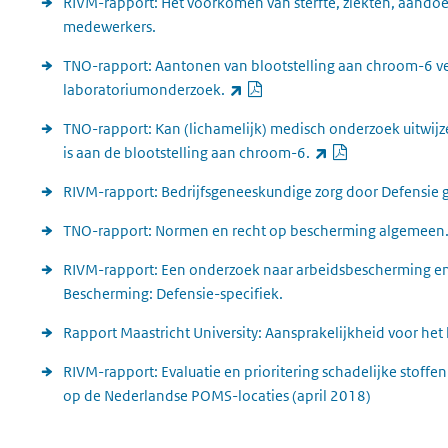
RIVM-rapport: Het vóórkomen van sterfte, ziekten, aan
medewerkers.
TNO-rapport: Aantonen van blootstelling aan chroom-6 ve
PDF document
(externe link)
laboratoriumonderzoek.
TNO-rapport: Kan (lichamelijk) medisch onderzoek uitwijz
PDF document
(externe link)
is aan de blootstelling aan chroom-6.
RIVM-rapport: Bedrijfsgeneeskundige zorg door Defensi
TNO-rapport: Normen en recht op bescherming algemeen
RIVM-rapport: Een onderzoek naar arbeidsbescherming en 
Bescherming: Defensie-specifiek.
Rapport Maastricht University: Aansprakelijkheid voor he
RIVM-rapport: Evaluatie en prioritering schadelijke stoffe
op de Nederlandse POMS-locaties (april 2018)