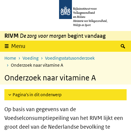
Overslaan en naar de inhoud gaan
Direct naar de hoofdnavigatie
Rijksinstituut voor
Volksgezondheid
en Milieu
Ministerie van Volksgezondheid,
Welzijn en Sport
RIVM
De zorg voor morgen
begint vandaag
Z
Menu
Home
Voeding
Voedingsstatusonderzoek
Onderzoek naar vitamine A
Onderzoek naar vitamine A
Pagina's in dit onderwerp
Op basis van gegevens van de
Voedselconsumptiepeiling van het RIVM lijkt een
groot deel van de Nederlandse bevolking te