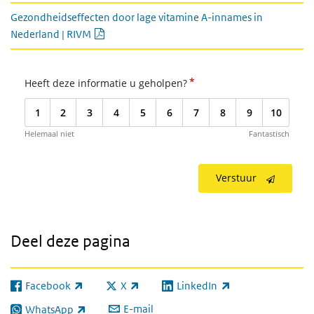
Gezondheidseffecten door lage vitamine A-innames in
PDF document
Nederland | RIVM
*
Heeft deze informatie u geholpen?
1
2
3
4
5
6
7
8
9
10
Helemaal niet
Fantastisch
Verstuur
Deel deze pagina
Facebook
X
LinkedIn
(externe link)
(externe link)
(externe link)
E-mail
WhatsApp
(externe link)